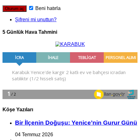
Beni hatırla
Şifreni mi unuttun?
5 Günlük Hava Tahmini
Köşe Yazıları
Bir İlçe­nin Do­ğu­şu: Ye­ni­ce’nin Gurur Günü
04 Temmuz 2026