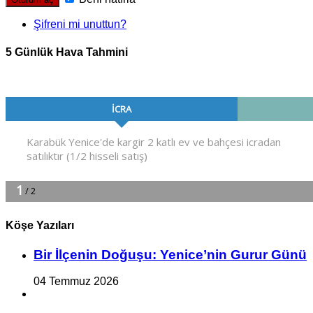
Şifreni mi unuttun?
5 Günlük Hava Tahmini
Köşe Yazıları
Bir İlçe­nin Do­ğu­şu: Ye­ni­ce’nin Gurur Günü
04 Temmuz 2026