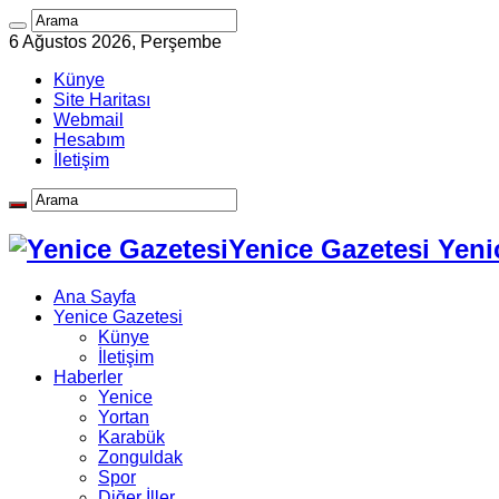
6 Ağustos 2026, Perşembe
Künye
Site Haritası
Webmail
Hesabım
İletişim
Yenice Gazetesi Yeni
Ana Sayfa
Yenice Gazetesi
Künye
İletişim
Haberler
Yenice
Yortan
Karabük
Zonguldak
Spor
Diğer İller