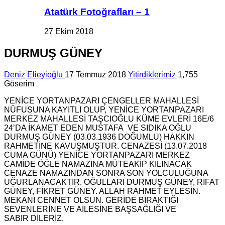
Atatürk Fotoğrafları – 1
27 Ekim 2018
DURMUŞ GÜNEY
Deniz Elieyioğlu
17 Temmuz 2018
Yitirdiklerimiz
1,755
Göserim
YENİCE YORTANPAZARI ÇENGELLER MAHALLESİ
NÜFUSUNA KAYITLI OLUP, YENİCE YORTANPAZARI
MERKEZ MAHALLESİ TAŞCIOĞLU KÜME EVLERİ 16E/6
24’DA İKAMET EDEN MUSTAFA VE SIDIKA OĞLU
DURMUŞ GÜNEY (03.03.1936 DOĞUMLU) HAKKIN
RAHMETİNE KAVUŞMUŞTUR. CENAZESİ (13.07.2018
CUMA GÜNÜ) YENİCE YORTANPAZARI MERKEZ
CAMİDE ÖĞLE NAMAZINA MÜTEAKİP KILINACAK
CENAZE NAMAZINDAN SONRA SON YOLCULUĞUNA
UĞURLANACAKTIR. OĞULLARI DURMUŞ GÜNEY, RIFAT
GÜNEY, FİKRET GÜNEY. ALLAH RAHMET EYLESİN.
MEKANI CENNET OLSUN. GERİDE BIRAKTIĞI
SEVENLERİNE VE AİLESİNE BAŞSAĞLIĞI VE
SABIR DİLERİZ.