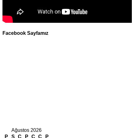
Facebook Sayfamız
Ağustos 2026
P
S
Ç
P
C
C
P