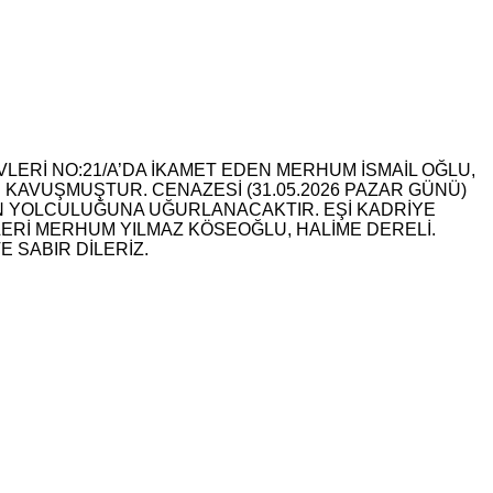
LERİ NO:21/A’DA İKAMET EDEN MERHUM İSMAİL OĞLU,
 KAVUŞMUŞTUR. CENAZESİ (31.05.2026 PAZAR GÜNÜ)
ON YOLCULUĞUNA UĞURLANACAKTIR. EŞİ KADRİYE
ERİ MERHUM YILMAZ KÖSEOĞLU, HALİME DERELİ.
 SABIR DİLERİZ.