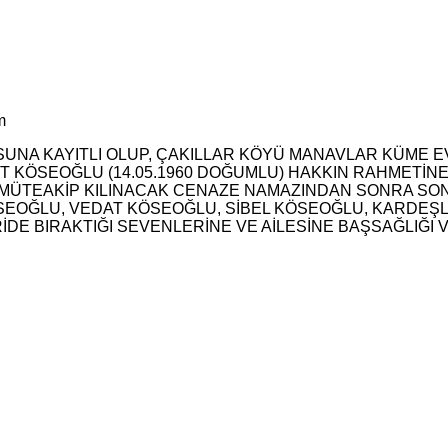
m
NA KAYITLI OLUP, ÇAKILLAR KÖYÜ MANAVLAR KÜME EV
T KÖSEOĞLU (14.05.1960 DOĞUMLU) HAKKIN RAHMETİNE
A MÜTEAKİP KILINACAK CENAZE NAMAZINDAN SONRA S
SEOĞLU, VEDAT KÖSEOĞLU, SİBEL KÖSEOĞLU, KARDEŞL
E BIRAKTIĞI SEVENLERİNE VE AİLESİNE BAŞSAĞLIĞI VE