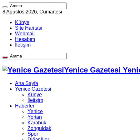
8 Ağustos 2026, Cumartesi
Künye
Site Haritası
Webmail
Hesabım
İletişim
Yenice Gazetesi Yeni
Ana Sayfa
Yenice Gazetesi
Künye
İletişim
Haberler
Yenice
Yortan
Karabük
Zonguldak
Spor
Diğer İller