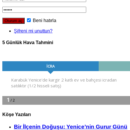
Beni hatırla
Şifreni mi unuttun?
5 Günlük Hava Tahmini
Köşe Yazıları
Bir İlçe­nin Do­ğu­şu: Ye­ni­ce’nin Gurur Günü