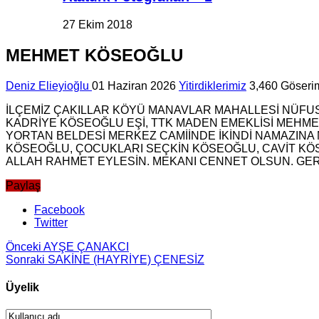
27 Ekim 2018
MEHMET KÖSEOĞLU
Deniz Elieyioğlu
01 Haziran 2026
Yitirdiklerimiz
3,460 Göseri
İLÇEMİZ ÇAKILLAR KÖYÜ MANAVLAR MAHALLESİ NÜFUSU
KADRİYE KÖSEOĞLU EŞİ, TTK MADEN EMEKLİSİ MEHME
YORTAN BELDESİ MERKEZ CAMİİNDE İKİNDİ NAMAZIN
KÖSEOĞLU, ÇOCUKLARI SEÇKİN KÖSEOĞLU, CAVİT KÖ
ALLAH RAHMET EYLESİN. MEKANI CENNET OLSUN. GERİD
Paylaş
Facebook
Twitter
Önceki
AYŞE ÇANAKCI
Sonraki
SAKİNE (HAYRİYE) ÇENESİZ
Üyelik