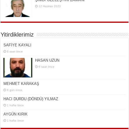
12 Haziran 2023
Yitirdiklerimiz
SAFİYE KAYALI
6 saat önce
HASAN UZUN
6 saat önce
MEHMET KARAKAŞ
6 gün önce
HACI DURDU (DÖNDÜ) YILMAZ
1 hafta önce
AYGÜN KIRIK
1 hafta önce