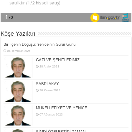
Köşe Yazıları
Bir İlçe­nin Do­ğu­şu: Ye­ni­ce’nin Gurur Günü
04 Temmuz 2026
GAZİ VE ŞEHİTLERİMİZ
28 Aralık 2023
SABRİ AKAY
30 Kasım 2023
MÜKELLEFİYET VE YENİCE
07 Ağustos 2023
ŞİMDİ ÖZELEŞTİRİ ZAMANI