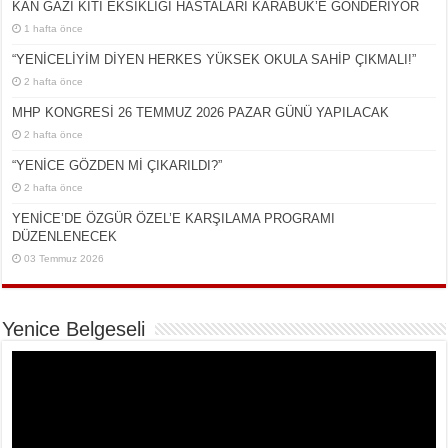
KAN GAZI KİTİ EKSİKLİĞİ HASTALARI KARABÜK’E GÖNDERİYOR
1 hafta önce
“YENİCELİYİM DİYEN HERKES YÜKSEK OKULA SAHİP ÇIKMALI!”
2 hafta önce
MHP KONGRESİ 26 TEMMUZ 2026 PAZAR GÜNÜ YAPILACAK
2 hafta önce
“YENİCE GÖZDEN Mİ ÇIKARILDI?”
2 hafta önce
YENİCE’DE ÖZGÜR ÖZEL’E KARŞILAMA PROGRAMI
DÜZENLENECEK
03 Temmuz 2026
Yenice Belgeseli