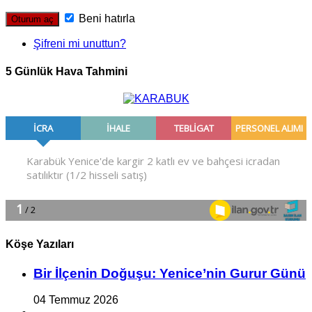
Beni hatırla
Şifreni mi unuttun?
5 Günlük Hava Tahmini
Köşe Yazıları
Bir İlçe­nin Do­ğu­şu: Ye­ni­ce’nin Gurur Günü
04 Temmuz 2026