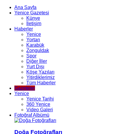
Ana Sayfa
Yenice Gazetesi
Künye
İletişim
Haberler
Yenice
Yortan
Karabük
Zonguldak
Spor
Diğer İller
Yurt Dışı
Köşe Yazıları
Yitirdiklerimiz
Tüm Haberler
Gazeteler
Yenice
Yenice Tarihi
360 Yenice
Video Galeri
Fotoğraf Albümü
Doğa Fotoğrafları