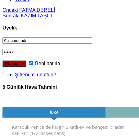
Önceki
FATMA DERELİ
Sonraki
KAZİM TAŞCI
Üyelik
Beni hatırla
Şifreni mi unuttun?
5 Günlük Hava Tahmini