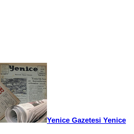
Yenice Gazetesi Yenice