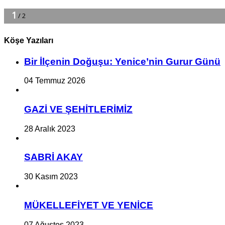
Köşe Yazıları
Bir İlçe­nin Do­ğu­şu: Ye­ni­ce’nin Gurur Günü
04 Temmuz 2026
GAZİ VE ŞEHİTLERİMİZ
28 Aralık 2023
SABRİ AKAY
30 Kasım 2023
MÜKELLEFİYET VE YENİCE
07 Ağustos 2023