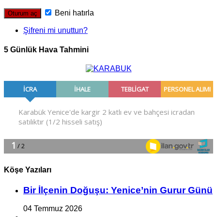
Beni hatırla
Şifreni mi unuttun?
5 Günlük Hava Tahmini
Köşe Yazıları
Bir İlçe­nin Do­ğu­şu: Ye­ni­ce’nin Gurur Günü
04 Temmuz 2026