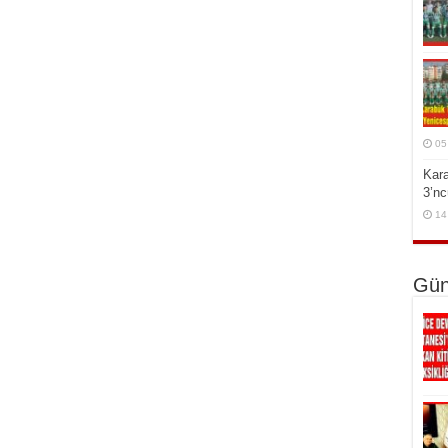
05
Kar
3’n
14
Gün