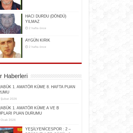
HACI DURDU (DÖNDÜ)
YILMAZ
2 hafta önce
AYGÜN KIRIK
2 hafta önce
r Haberleri
ABÜK 1. AMATÖR KÜME 8. HAFTA PUAN
RUMU
 Şubat 2026
ABÜK 1. AMATÖR KÜME A VE B
PLARI PUAN DURUMU
 Ocak 2026
YEŞİLYENİCESPOR : 2 –