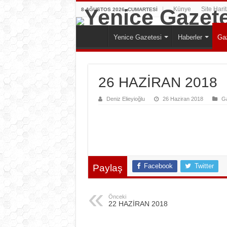
Künye
Site Harit
8 AĞUSTOS 2026, CUMARTESI
Yenice Gazetesi
Haberler
Gaz
26 HAZİRAN 2018
Deniz Elieyioğlu
26 Haziran 2018
Ga
Facebook
Twitter
Paylaş
Önceki
22 HAZİRAN 2018