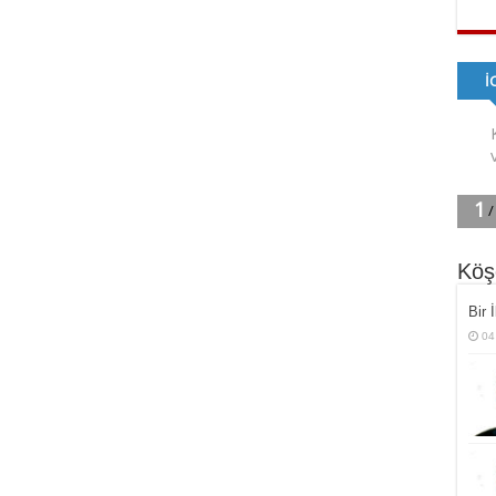
Köş
Bir 
04