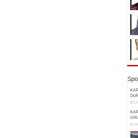
Spo
KAR
DU
25
KAR
GRU
19