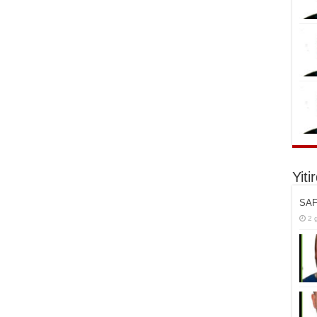
Yiti
SAF
2 