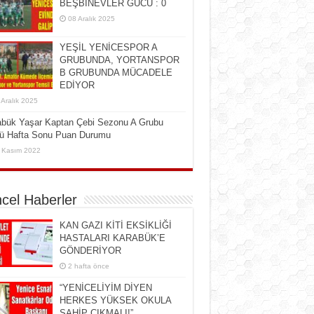
BEŞBİNEVLER GÜCÜ : 0
08 Aralık 2025
YEŞİL YENİCESPOR A
GRUBUNDA, YORTANSPOR
B GRUBUNDA MÜCADELE
EDİYOR
 Aralık 2025
abük Yaşar Kaptan Çebi Sezonu A Grubu
cü Hafta Sonu Puan Durumu
 Kasım 2022
cel Haberler
KAN GAZI KİTİ EKSİKLİĞİ
HASTALARI KARABÜK’E
GÖNDERİYOR
2 hafta önce
“YENİCELİYİM DİYEN
HERKES YÜKSEK OKULA
SAHİP ÇIKMALI!”