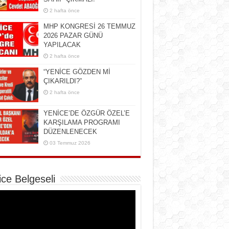
2 hafta önce
MHP KONGRESİ 26 TEMMUZ
2026 PAZAR GÜNÜ
YAPILACAK
2 hafta önce
“YENİCE GÖZDEN Mİ
ÇIKARILDI?”
2 hafta önce
YENİCE’DE ÖZGÜR ÖZEL’E
KARŞILAMA PROGRAMI
DÜZENLENECEK
03 Temmuz 2026
ice Belgeseli