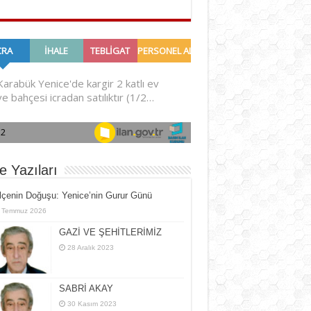
e Yazıları
İlçe­nin Do­ğu­şu: Ye­ni­ce’nin Gurur Günü
 Temmuz 2026
GAZİ VE ŞEHİTLERİMİZ
28 Aralık 2023
SABRİ AKAY
30 Kasım 2023