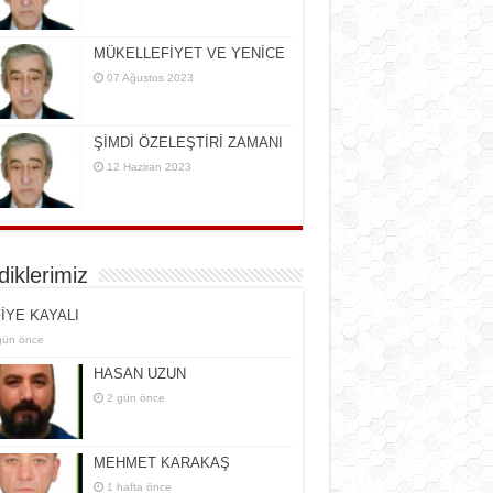
MÜKELLEFİYET VE YENİCE
07 Ağustos 2023
ŞİMDİ ÖZELEŞTİRİ ZAMANI
12 Haziran 2023
rdiklerimiz
İYE KAYALI
gün önce
HASAN UZUN
2 gün önce
MEHMET KARAKAŞ
1 hafta önce