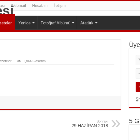
ası
Webmail
Hesabım
İletişim
eteler
Yenice
Fotoğraf Albümü
Atatürk
Üyel
zeteler
1,844 Göserim
Şi
5 G
Sonraki
29 HAZİRAN 2018