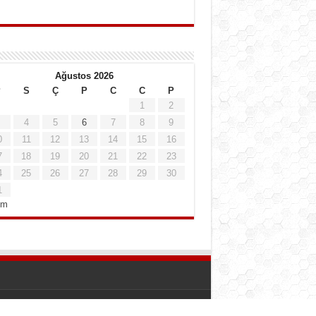
Ağustos 2026
P
S
Ç
P
C
C
P
1
2
4
5
6
7
8
9
0
11
12
13
14
15
16
7
18
19
20
21
22
23
4
25
26
27
28
29
30
1
em
Web Destek
@
Az Bildik - Ali ŞIK