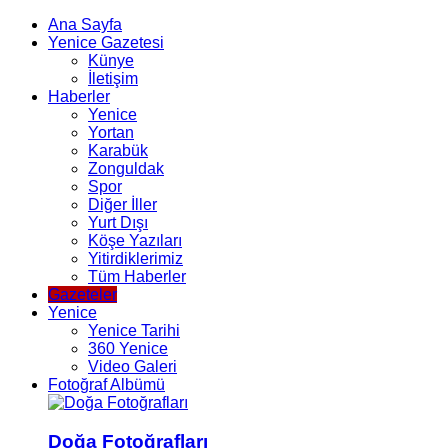
Ana Sayfa
Yenice Gazetesi
Künye
İletişim
Haberler
Yenice
Yortan
Karabük
Zonguldak
Spor
Diğer İller
Yurt Dışı
Köşe Yazıları
Yitirdiklerimiz
Tüm Haberler
Gazeteler
Yenice
Yenice Tarihi
360 Yenice
Video Galeri
Fotoğraf Albümü
Doğa Fotoğrafları