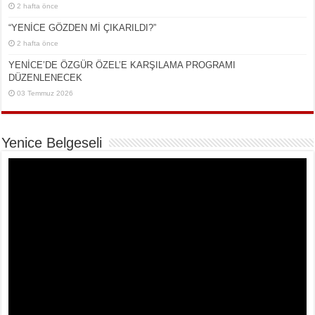
2 hafta önce
“YENİCE GÖZDEN Mİ ÇIKARILDI?”
2 hafta önce
YENİCE’DE ÖZGÜR ÖZEL’E KARŞILAMA PROGRAMI
DÜZENLENECEK
03 Temmuz 2026
Yenice Belgeseli