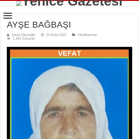
AYŞE BAĞBAŞI
Deniz Elieyioğlu
25 Eylül 2023
Yitirdiklerimiz
1,263 Göserim