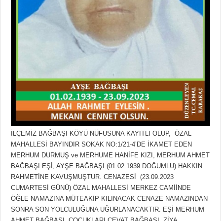
İLÇEMİZ BAĞBAŞI KÖYÜ NÜFUSUNA KAYITLI OLUP, ÖZAL
MAHALLESİ BAYINDIR SOKAK NO:1/21-4’DE İKAMET EDEN
MERHUM DURMUŞ ve MERHUME HANİFE KIZI, MERHUM AHMET
BAĞBAŞI EŞİ, AYŞE BAĞBAŞI (01.02.1939 DOĞUMLU) HAKKIN
RAHMETİNE KAVUŞMUŞTUR. CENAZESİ (23.09.2023
CUMARTESİ GÜNÜ) ÖZAL MAHALLESİ MERKEZ CAMİİNDE
ÖĞLE NAMAZINA MÜTEAKİP KILINACAK CENAZE NAMAZINDAN
SONRA SON YOLCULUĞUNA UĞURLANACAKTIR. EŞİ MERHUM
AHMET BAĞBAŞI, ÇOCUKLARI CEVAT BAĞBAŞI, ZİYA