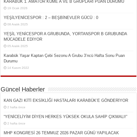
KARABÜK 1. AMATÖR KÜME A VE B GRUPLARI PUAN DURUMU
19 Ocak 2026
YEŞİLYENİCESPOR : 2 – BEŞBİNEVLER GÜCÜ : 0
08 Aralık 2025
YEŞİL YENİCESPOR A GRUBUNDA, YORTANSPOR B GRUBUNDA
MÜCADELE EDİYOR
05 Aralık 2025
Karabük Yaşar Kaptan Çebi Sezonu A Grubu 3’ncü Hafta Sonu Puan
Durumu
14 Kasım 2022
Güncel Haberler
KAN GAZI KİTİ EKSİKLİĞİ HASTALARI KARABÜK’E GÖNDERİYOR
2 hafta önce
“YENİCELİYİM DİYEN HERKES YÜKSEK OKULA SAHİP ÇIKMALI!”
2 hafta önce
MHP KONGRESİ 26 TEMMUZ 2026 PAZAR GÜNÜ YAPILACAK