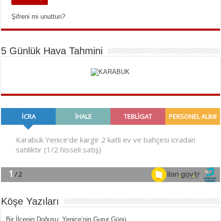
Şifreni mi unuttun?
5 Günlük Hava Tahmini
Köşe Yazıları
Bir İlçe­nin Do­ğu­şu: Ye­ni­ce’nin Gurur Günü