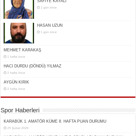
SAFİYE KAYALI
1 gün önce
HASAN UZUN
1 gün önce
MEHMET KARAKAŞ
1 hafta önce
HACI DURDU (DÖNDÜ) YILMAZ
2 hafta önce
AYGÜN KIRIK
2 hafta önce
Spor Haberleri
KARABÜK 1. AMATÖR KÜME 8. HAFTA PUAN DURUMU
25 Şubat 2026