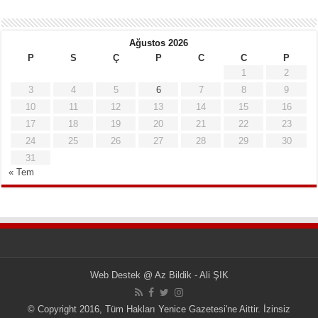
Ağustos 2026
P
S
Ç
P
C
C
P
1
2
3
4
5
6
7
8
9
10
11
12
13
14
15
16
17
18
19
20
21
22
23
24
25
26
27
28
29
30
31
« Tem
Web Destek
@
Az Bildik - Ali ŞIK
© Copyright 2016, Tüm Hakları Yenice Gazetesi'ne Aittir. İzinsiz