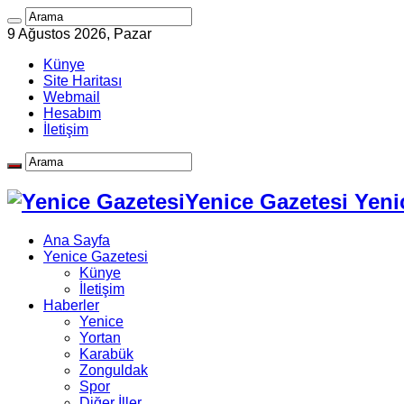
9 Ağustos 2026, Pazar
Künye
Site Haritası
Webmail
Hesabım
İletişim
Yenice Gazetesi Yeni
Ana Sayfa
Yenice Gazetesi
Künye
İletişim
Haberler
Yenice
Yortan
Karabük
Zonguldak
Spor
Diğer İller