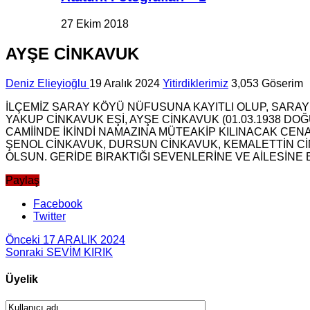
27 Ekim 2018
AYŞE CİNKAVUK
Deniz Elieyioğlu
19 Aralık 2024
Yitirdiklerimiz
3,053 Göserim
İLÇEMİZ SARAY KÖYÜ NÜFUSUNA KAYITLI OLUP, SARAY
YAKUP CİNKAVUK EŞİ, AYŞE CİNKAVUK (01.03.1938 D
CAMİİNDE İKİNDİ NAMAZINA MÜTEAKİP KILINACAK C
ŞENOL CİNKAVUK, DURSUN CİNKAVUK, KEMALETTİN Cİ
OLSUN. GERİDE BIRAKTIĞI SEVENLERİNE VE AİLESİNE B
Paylaş
Facebook
Twitter
Önceki
17 ARALIK 2024
Sonraki
SEVİM KIRIK
Üyelik