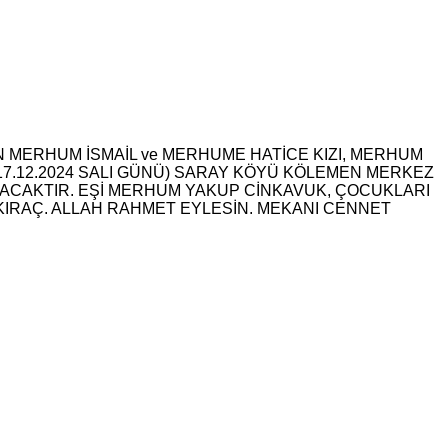
N MERHUM İSMAİL ve MERHUME HATİCE KIZI, MERHUM
17.12.2024 SALI GÜNÜ) SARAY KÖYÜ KÖLEMEN MERKEZ
ACAKTIR. EŞİ MERHUM YAKUP CİNKAVUK, ÇOCUKLARI
KIRAÇ. ALLAH RAHMET EYLESİN. MEKANI CENNET