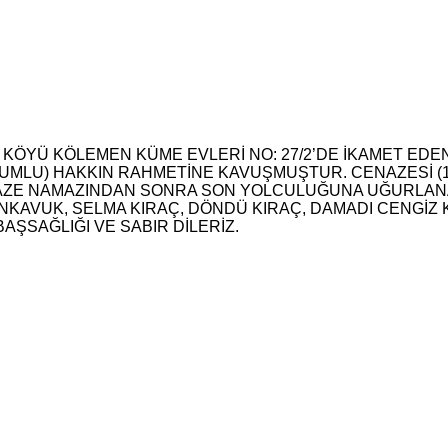
 KÖYÜ KÖLEMEN KÜME EVLERİ NO: 27/2’DE İKAMET EDE
OĞUMLU) HAKKIN RAHMETİNE KAVUŞMUŞTUR. CENAZESİ (
ENAZE NAMAZINDAN SONRA SON YOLCULUĞUNA UĞURLAN
NKAVUK, SELMA KIRAÇ, DÖNDÜ KIRAÇ, DAMADI CENGİZ 
AŞSAĞLIĞI VE SABIR DİLERİZ.