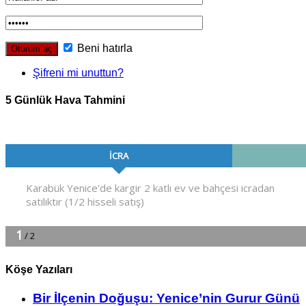
Beni hatırla
Şifreni mi unuttun?
5 Günlük Hava Tahmini
Köşe Yazıları
Bir İlçe­nin Do­ğu­şu: Ye­ni­ce’nin Gurur Günü