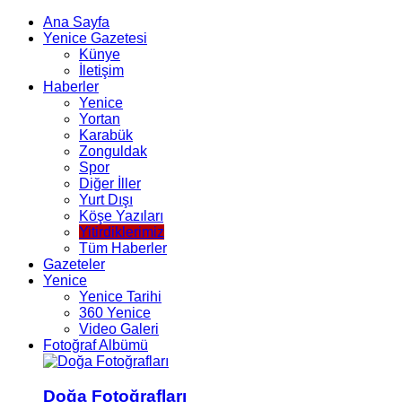
Ana Sayfa
Yenice Gazetesi
Künye
İletişim
Haberler
Yenice
Yortan
Karabük
Zonguldak
Spor
Diğer İller
Yurt Dışı
Köşe Yazıları
Yitirdiklerimiz
Tüm Haberler
Gazeteler
Yenice
Yenice Tarihi
360 Yenice
Video Galeri
Fotoğraf Albümü
Doğa Fotoğrafları