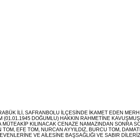
RABÜK İLİ, SAFRANBOLU İLÇESİNDE İKAMET EDEN MERHU
 (01.01.1945 DOĞUMLU) HAKKIN RAHMETİNE KAVUŞMUŞ
NA MÜTEAKİP KILINACAK CENAZE NAMAZINDAN SONRA 
 TOM, EFE TOM, NURCAN AYYILDIZ, BURCU TOM, DAMAT
EVENLERİNE VE AİLESİNE BAŞSAĞLIĞI VE SABIR DİLERİZ