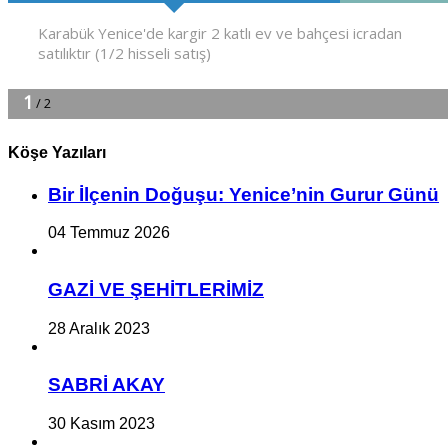
Köşe Yazıları
Bir İlçe­nin Do­ğu­şu: Ye­ni­ce’nin Gurur Günü
04 Temmuz 2026
GAZİ VE ŞEHİTLERİMİZ
28 Aralık 2023
SABRİ AKAY
30 Kasım 2023