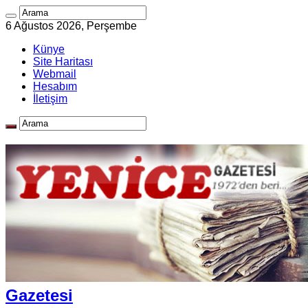
6 Ağustos 2026, Perşembe
Künye
Site Haritası
Webmail
Hesabım
İletişim
Gazetesi