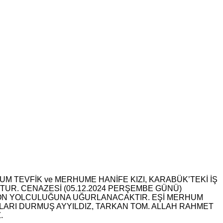
M TEVFİK ve MERHUME HANİFE KIZI, KARABÜK’TEKİ İŞ
TUR. CENAZESİ (05.12.2024 PERŞEMBE GÜNÜ)
SON YOLCULUĞUNA UĞURLANACAKTIR. EŞİ MERHUM
LARI DURMUŞ AYYILDIZ, TARKAN TOM. ALLAH RAHMET
.