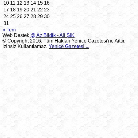
10
11
12
13
14
15
16
17
18
19
20
21
22
23
24
25
26
27
28
29
30
31
« Tem
Web Destek
@
Az Bildik - Ali ŞIK
© Copyright 2016, Tüm Hakları Yenice Gazetesi'ne Aittir.
İzinsiz Kullanılamaz.
Yenice Gazetesi
...