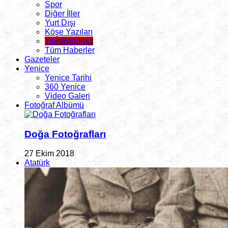
Spor
Diğer İller
Yurt Dışı
Köşe Yazıları
Yitirdiklerimiz
Tüm Haberler
Gazeteler
Yenice
Yenice Tarihi
360 Yenice
Video Galeri
Fotoğraf Albümü
Doğa Fotoğrafları
27 Ekim 2018
Atatürk