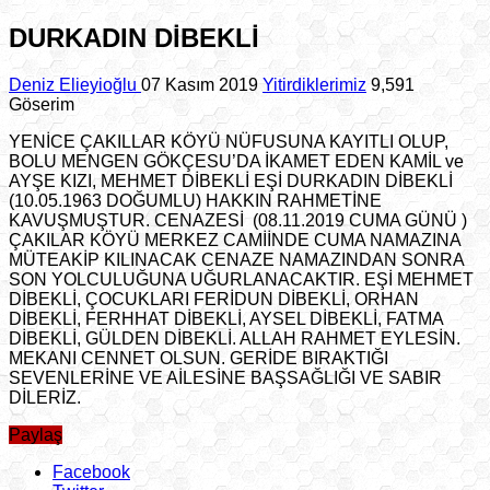
DURKADIN DİBEKLİ
Deniz Elieyioğlu
07 Kasım 2019
Yitirdiklerimiz
9,591
Göserim
YENİCE ÇAKILLAR KÖYÜ NÜFUSUNA KAYITLI OLUP,
BOLU MENGEN GÖKÇESU’DA İKAMET EDEN KAMİL ve
AYŞE KIZI, MEHMET DİBEKLİ EŞİ DURKADIN DİBEKLİ
(10.05.1963 DOĞUMLU) HAKKIN RAHMETİNE
KAVUŞMUŞTUR. CENAZESİ (08.11.2019 CUMA GÜNÜ )
ÇAKILAR KÖYÜ MERKEZ CAMİİNDE CUMA NAMAZINA
MÜTEAKİP KILINACAK CENAZE NAMAZINDAN SONRA
SON YOLCULUĞUNA UĞURLANACAKTIR. EŞİ MEHMET
DİBEKLİ, ÇOCUKLARI FERİDUN DİBEKLİ, ORHAN
DİBEKLİ, FERHHAT DİBEKLİ, AYSEL DİBEKLİ, FATMA
DİBEKLİ, GÜLDEN DİBEKLİ. ALLAH RAHMET EYLESİN.
MEKANI CENNET OLSUN. GERİDE BIRAKTIĞI
SEVENLERİNE VE AİLESİNE BAŞSAĞLIĞI VE SABIR
DİLERİZ.
Paylaş
Facebook