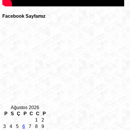
Facebook Sayfamız
Ağustos 2026
P
S
Ç
P
C
C
P
1
2
3
4
5
6
7
8
9