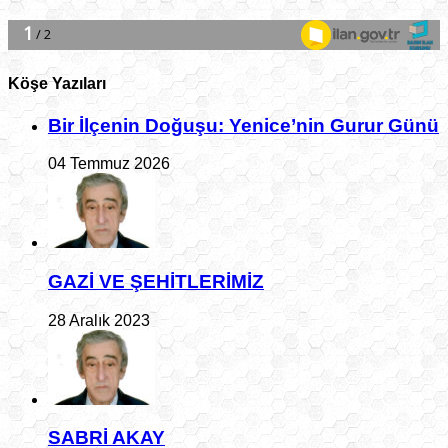
Köşe Yazıları
Bir İlçe­nin Do­ğu­şu: Ye­ni­ce’nin Gurur Günü
04 Temmuz 2026
GAZİ VE ŞEHİTLERİMİZ
28 Aralık 2023
SABRİ AKAY