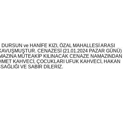
 DURSUN ve HANİFE KIZI, ÖZAL MAHALLESİ ARASI
KAVUŞMUŞTUR. CENAZESİ (21.01.2024 PAZAR GÜNÜ)
AMAZINA MÜTEAKİP KILINACAK CENAZE NAMAZINDAN
MET KAHVECİ, ÇOCUKLARI UFUK KAHVECİ, HAKAN
AĞLIĞI VE SABIR DİLERİZ.