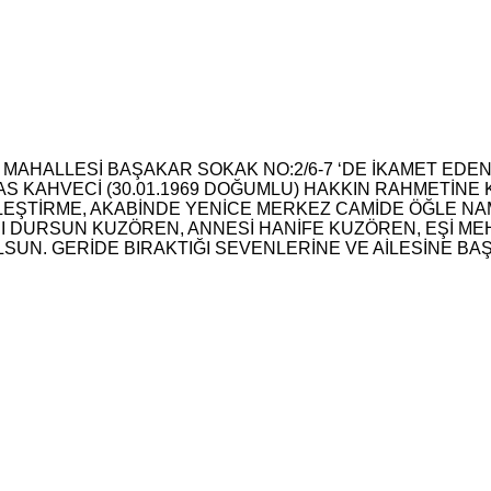
 MAHALLESİ BAŞAKAR SOKAK NO:2/6-7 ‘DE İKAMET EDEN
 KAHVECİ (30.01.1969 DOĞUMLU) HAKKIN RAHMETİNE 
ALLEŞTİRME, AKABİNDE YENİCE MERKEZ CAMİDE ÖĞLE N
DURSUN KUZÖREN, ANNESİ HANİFE KUZÖREN, EŞİ MEH
UN. GERİDE BIRAKTIĞI SEVENLERİNE VE AİLESİNE BAŞS