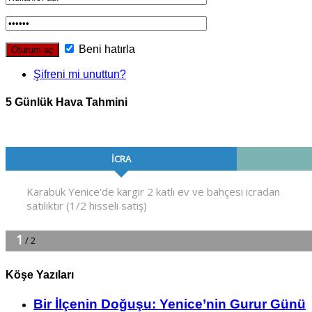
Beni hatırla
Şifreni mi unuttun?
5 Günlük Hava Tahmini
Köşe Yazıları
Bir İlçe­nin Do­ğu­şu: Ye­ni­ce’nin Gurur Günü