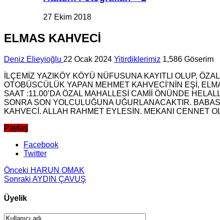
27 Ekim 2018
ELMAS KAHVECİ
Deniz Elieyioğlu
22 Ocak 2024
Yitirdiklerimiz
1,586 Göserim
İLÇEMİZ YAZIKÖY KÖYÜ NÜFUSUNA KAYITLI OLUP, ÖZAL
OTOBÜSCÜLÜK YAPAN MEHMET KAHVECİ’NİN EŞİ, ELMAS
SAAT :11.00’DA ÖZAL MAHALLESİ CAMİİ ÖNÜNDE HEL
SONRA SON YOLCULUĞUNA UĞURLANACAKTIR. BABASI 
KAHVECİ. ALLAH RAHMET EYLESİN. MEKANI CENNET OLS
Paylaş
Facebook
Twitter
Önceki
HARUN OMAK
Sonraki
AYDIN ÇAVUŞ
Üyelik