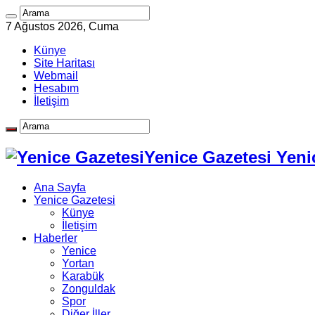
7 Ağustos 2026, Cuma
Künye
Site Haritası
Webmail
Hesabım
İletişim
Yenice Gazetesi Yeni
Ana Sayfa
Yenice Gazetesi
Künye
İletişim
Haberler
Yenice
Yortan
Karabük
Zonguldak
Spor
Diğer İller