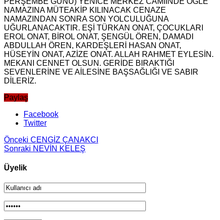
PERŞEMBE GÜNÜ) YENİCE MERKEZ CAMİİNDE ÖĞLE
NAMAZINA MÜTEAKİP KILINACAK CENAZE
NAMAZINDAN SONRA SON YOLCULUĞUNA
UĞURLANACAKTIR. EŞİ TÜRKAN ONAT, ÇOCUKLARI
EROL ONAT, BİROL ONAT, ŞENGÜL ÖREN, DAMADI
ABDULLAH ÖREN, KARDEŞLERİ HASAN ONAT,
HÜSEYİN ONAT, AZİZE ONAT. ALLAH RAHMET EYLESİN.
MEKANI CENNET OLSUN. GERİDE BIRAKTIĞI
SEVENLERİNE VE AİLESİNE BAŞSAĞLIĞI VE SABIR
DİLERİZ.
Paylaş
Facebook
Twitter
Önceki
CENGİZ ÇANAKCI
Sonraki
NEVİN KELEŞ
Üyelik