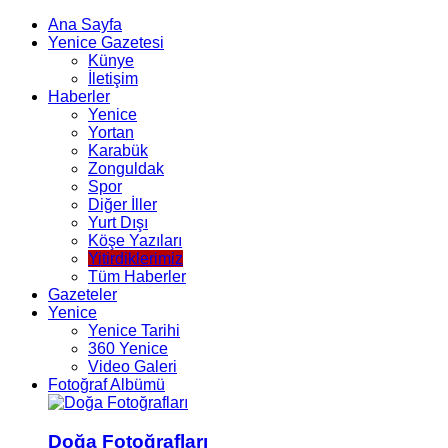
Ana Sayfa
Yenice Gazetesi
Künye
İletişim
Haberler
Yenice
Yortan
Karabük
Zonguldak
Spor
Diğer İller
Yurt Dışı
Köşe Yazıları
Yitirdiklerimiz
Tüm Haberler
Gazeteler
Yenice
Yenice Tarihi
360 Yenice
Video Galeri
Fotoğraf Albümü
Doğa Fotoğrafları