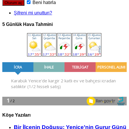
Beni hatırla
Şifreni mi unuttun?
5 Günlük Hava Tahmini
Köşe Yazıları
Bir İlçe­nin Do­ğu­şu: Ye­ni­ce’nin Gurur Günü