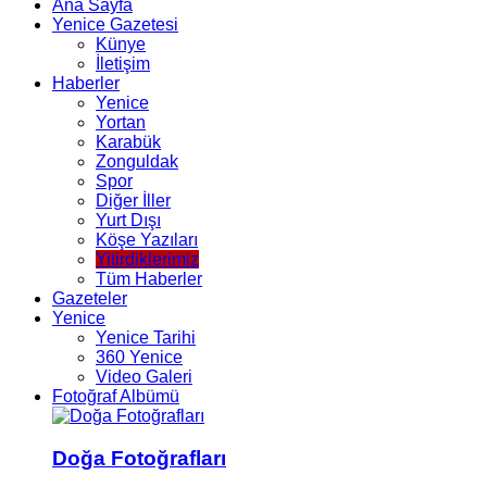
Ana Sayfa
Yenice Gazetesi
Künye
İletişim
Haberler
Yenice
Yortan
Karabük
Zonguldak
Spor
Diğer İller
Yurt Dışı
Köşe Yazıları
Yitirdiklerimiz
Tüm Haberler
Gazeteler
Yenice
Yenice Tarihi
360 Yenice
Video Galeri
Fotoğraf Albümü
Doğa Fotoğrafları