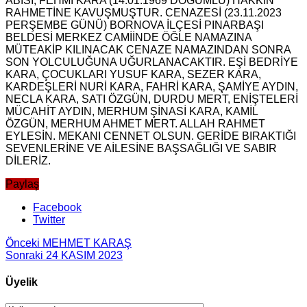
ABİSİ, FEHMİ KARA (14.01.1969 DOĞUMLU) HAKKIN
RAHMETİNE KAVUŞMUŞTUR. CENAZESİ (23.11.2023
PERŞEMBE GÜNÜ) BORNOVA İLÇESİ PINARBAŞI
BELDESİ MERKEZ CAMİİNDE ÖĞLE NAMAZINA
MÜTEAKİP KILINACAK CENAZE NAMAZINDAN SONRA
SON YOLCULUĞUNA UĞURLANACAKTIR. EŞİ BEDRİYE
KARA, ÇOCUKLARI YUSUF KARA, SEZER KARA,
KARDEŞLERİ NURİ KARA, FAHRİ KARA, ŞAMİYE AYDIN,
NECLA KARA, SATI ÖZGÜN, DURDU MERT, ENİŞTELERİ
MÜCAHİT AYDIN, MERHUM ŞİNASİ KARA, KAMİL
ÖZGÜN, MERHUM AHMET MERT. ALLAH RAHMET
EYLESİN. MEKANI CENNET OLSUN. GERİDE BIRAKTIĞI
SEVENLERİNE VE AİLESİNE BAŞSAĞLIĞI VE SABIR
DİLERİZ.
Paylaş
Facebook
Twitter
Önceki
MEHMET KARAŞ
Sonraki
24 KASIM 2023
Üyelik