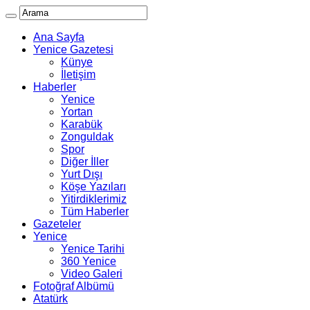
Ana Sayfa
Yenice Gazetesi
Künye
İletişim
Haberler
Yenice
Yortan
Karabük
Zonguldak
Spor
Diğer İller
Yurt Dışı
Köşe Yazıları
Yitirdiklerimiz
Tüm Haberler
Gazeteler
Yenice
Yenice Tarihi
360 Yenice
Video Galeri
Fotoğraf Albümü
Atatürk