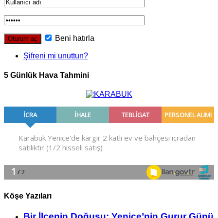
Beni hatırla
Şifreni mi unuttun?
5 Günlük Hava Tahmini
Köşe Yazıları
Bir İlçe­nin Do­ğu­şu: Ye­ni­ce’nin Gurur Günü