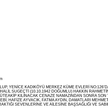
im
UP, YENİCE KADIKÖYÜ MERKEZ KÜME EVLERİ NO:126’
EN HALİL SUGEÇTİ (10.10.1942 DOĞUMLU) HAKKIN RAHME
ÜTEAKİP KILINACAK CENAZE NAMAZINDAN SONRA SON 
İ, HAFİZE AYVACIK, FATMA AYDIN, DAMATLARI MEHMET 
KTIĞI SEVENLERİNE VE AİLESİNE BAŞSAĞLIĞI VE SABIR