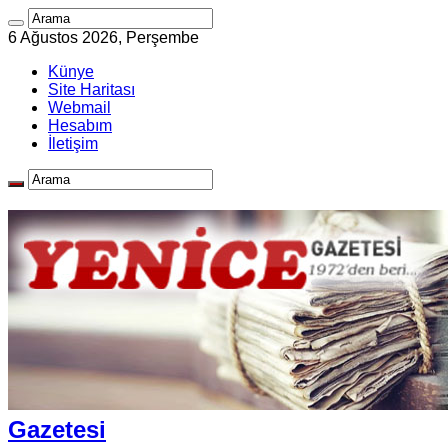
6 Ağustos 2026, Perşembe
Künye
Site Haritası
Webmail
Hesabım
İletişim
Gazetesi