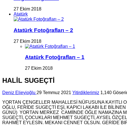
27 Ekim 2018
Atatürk
Atatürk Fotoğrafları – 2
27 Ekim 2018
Atatürk Fotoğrafları – 1
27 Ekim 2018
HALİL SUGEÇTİ
Deniz Elieyioğlu
29 Temmuz 2021
Yitirdiklerimiz
1,140 Göser
YORTAN ÇENGELLER MAHALLESİ NÜFUSUNA KAYITLI OL
OĞLU, FERİDE SUGEÇTİ EŞİ, KAPICI LAKABI İLE BİLİN
GÜNÜ) YORTAN MERKEZ CAMİİNDE ÖĞLE NAMAZINA M
SUGEÇTİ, ÇOCUKLARI MEHMET SUGEÇTİ, AYSEL ÖZÇELEB
RAHMET EYLESİN. MEKANI CENNET OLSUN. GERİDE BIRA