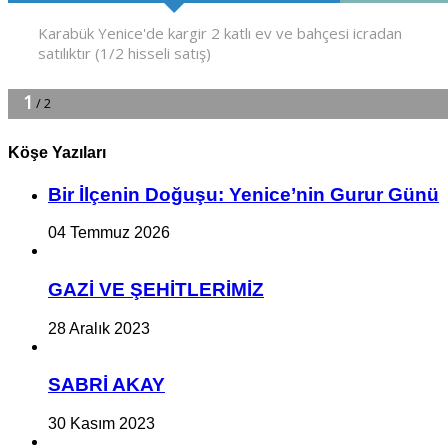
Köşe Yazıları
Bir İlçe­nin Do­ğu­şu: Ye­ni­ce’nin Gurur Günü
04 Temmuz 2026
GAZİ VE ŞEHİTLERİMİZ
28 Aralık 2023
SABRİ AKAY
30 Kasım 2023