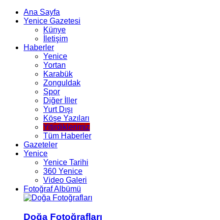
Ana Sayfa
Yenice Gazetesi
Künye
İletişim
Haberler
Yenice
Yortan
Karabük
Zonguldak
Spor
Diğer İller
Yurt Dışı
Köşe Yazıları
Yitirdiklerimiz
Tüm Haberler
Gazeteler
Yenice
Yenice Tarihi
360 Yenice
Video Galeri
Fotoğraf Albümü
Doğa Fotoğrafları