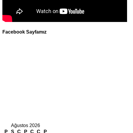
Facebook Sayfamız
Ağustos 2026
P
S
Ç
P
C
C
P