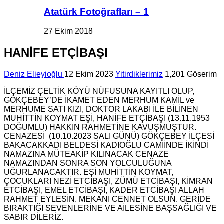
Atatürk Fotoğrafları – 1
27 Ekim 2018
HANİFE ETÇİBAŞI
Deniz Elieyioğlu
12 Ekim 2023
Yitirdiklerimiz
1,201 Göserim
İLÇEMİZ ÇELTİK KÖYÜ NÜFUSUNA KAYITLI OLUP,
GÖKÇEBEY’DE İKAMET EDEN MERHUM KAMİL ve
MERHUME SATI KIZI, DOKTOR LAKABI İLE BİLİNEN
MUHİTTİN KOYMAT EŞİ, HANİFE ETÇİBAŞI (13.11.1953
DOĞUMLU) HAKKIN RAHMETİNE KAVUŞMUŞTUR.
CENAZESİ (10.10.2023 SALI GÜNÜ) GÖKÇEBEY İLÇESİ
BAKACAKKADI BELDESİ KADIOĞLU CAMİİNDE İKİNDİ
NAMAZINA MÜTEAKİP KILINACAK CENAZE
NAMAZINDAN SONRA SON YOLCULUĞUNA
UĞURLANACAKTIR. EŞİ MUHİTTİN KOYMAT,
ÇOCUKLARI NEZİ ETCİBAŞI, ZÜMÜ ETCİBAŞI, KİMRAN
ETCİBAŞI, EMEL ETCİBAŞI, KADER ETCİBAŞI ALLAH
RAHMET EYLESİN. MEKANI CENNET OLSUN. GERİDE
BIRAKTIĞI SEVENLERİNE VE AİLESİNE BAŞSAĞLIĞI VE
SABIR DİLERİZ.