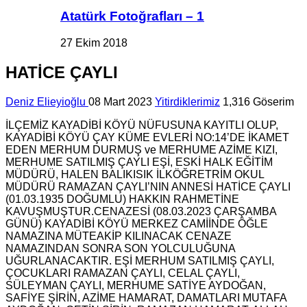
Atatürk Fotoğrafları – 1
27 Ekim 2018
HATİCE ÇAYLI
Deniz Elieyioğlu
08 Mart 2023
Yitirdiklerimiz
1,316 Göserim
İLÇEMİZ KAYADİBİ KÖYÜ NÜFUSUNA KAYITLI OLUP,
KAYADİBİ KÖYÜ ÇAY KÜME EVLERİ NO:14’DE İKAMET
EDEN MERHUM DURMUŞ ve MERHUME AZİME KIZI,
MERHUME SATILMIŞ ÇAYLI EŞİ, ESKİ HALK EĞİTİM
MÜDÜRÜ, HALEN BALIKISIK İLKÖĞRETRİM OKUL
MÜDÜRÜ RAMAZAN ÇAYLI’NIN ANNESİ HATİCE ÇAYLI
(01.03.1935 DOĞUMLU) HAKKIN RAHMETİNE
KAVUŞMUŞTUR.CENAZESİ (08.03.2023 ÇARŞAMBA
GÜNÜ) KAYADİBİ KÖYÜ MERKEZ CAMİİNDE ÖĞLE
NAMAZINA MÜTEAKİP KILINACAK CENAZE
NAMAZINDAN SONRA SON YOLCULUĞUNA
UĞURLANACAKTIR. EŞİ MERHUM SATILMIŞ ÇAYLI,
ÇOCUKLARI RAMAZAN ÇAYLI, CELAL ÇAYLI,
SÜLEYMAN ÇAYLI, MERHUME SATİYE AYDOĞAN,
SAFİYE ŞİRİN, AZİME HAMARAT, DAMATLARI MUTAFA