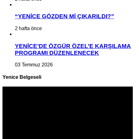
“YENİCE GÖZDEN Mİ ÇIKARILDI?”
2 hafta önce
YENİCE’DE ÖZGÜR ÖZEL’E KARŞILAMA
PROGRAMI DÜZENLENECEK
03 Temmuz 2026
Yenice Belgeseli