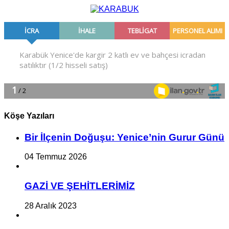
Köşe Yazıları
Bir İlçe­nin Do­ğu­şu: Ye­ni­ce’nin Gurur Günü
04 Temmuz 2026
GAZİ VE ŞEHİTLERİMİZ
28 Aralık 2023