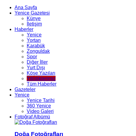
Ana Sayfa
Yenice Gazetesi
Künye
İletişim
Haberler
Yenice
Yortan
Karabük
Zonguldak
Spor
Diğer İller
Yurt Dışı
Köşe Yazıları
Yitirdiklerimiz
Tüm Haberler
Gazeteler
Yenice
Yenice Tarihi
360 Yenice
Video Galeri
Fotoğraf Albümü
Doğa Fotoğrafları