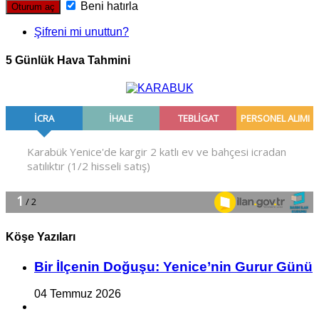
Beni hatırla
Şifreni mi unuttun?
5 Günlük Hava Tahmini
Köşe Yazıları
Bir İlçe­nin Do­ğu­şu: Ye­ni­ce’nin Gurur Günü
04 Temmuz 2026