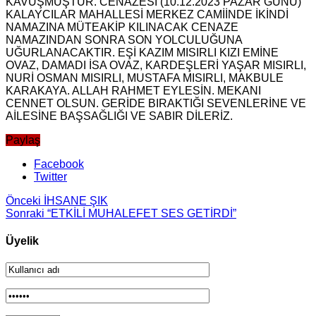
KAVUŞMUŞTUR. CENAZESİ (10.12.2023 PAZAR GÜNÜ)
KALAYCILAR MAHALLESİ MERKEZ CAMİİNDE İKİNDİ
NAMAZINA MÜTEAKİP KILINACAK CENAZE
NAMAZINDAN SONRA SON YOLCULUĞUNA
UĞURLANACAKTIR. EŞİ KAZIM MISIRLI KIZI EMİNE
OVAZ, DAMADI İSA OVAZ, KARDEŞLERİ YAŞAR MISIRLI,
NURİ OSMAN MISIRLI, MUSTAFA MISIRLI, MAKBULE
KARAKAYA. ALLAH RAHMET EYLESİN. MEKANI
CENNET OLSUN. GERİDE BIRAKTIĞI SEVENLERİNE VE
AİLESİNE BAŞSAĞLIĞI VE SABIR DİLERİZ.
Paylaş
Facebook
Twitter
Önceki
İHSANE ŞIK
Sonraki
“ETKİLİ MUHALEFET SES GETİRDİ”
Üyelik