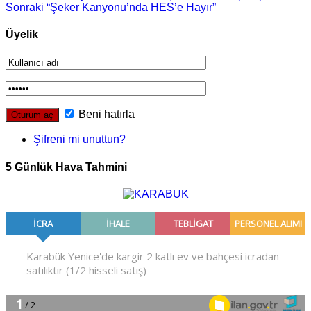
Sonraki
“Şeker Kanyonu’nda HES’e Hayır”
Üyelik
Beni hatırla
Şifreni mi unuttun?
5 Günlük Hava Tahmini