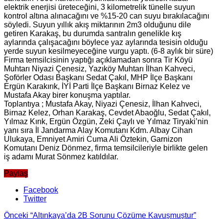
elektrik enerjisi üreteceğini, 3 kilometrelik tünelle suyun
kontrol altına alınacağını ve %15-20 can suyu bırakılacağını
söyledi. Suyun yıllık akış miktarının 2m3 olduğunu dile
getiren Karakaş, bu durumda santralın genelikle kış
aylarında çalışacağını böylece yaz aylarında tesisin olduğu
yerde suyun kesilmeyeceğine vurgu yaptı. (6-8 aylık bir süre)
Firma temsilcisinin yaptığı açıklamadan sonra Tir Köyü
Muhtarı Niyazi Çenesiz, Yazıköy Muhtarı İlhan Kahveci,
Şoförler Odası Başkanı Sedat Çakıl, MHP İlçe Başkanı
Ergün Karakırık, İYİ Parti İlçe Başkanı Birnaz Kelez ve
Mustafa Akay birer konuşma yaptılar.
Toplantıya ; Mustafa Akay, Niyazi Çenesiz, İlhan Kahveci,
Birnaz Kelez, Orhan Karakaş, Cevdet Abaoğlu, Sedat Çakıl,
Yılmaz Kırık, Ergün Özgün, Zeki Çaylı ve Yılmaz Tiryaki’nin
yanı sıra İl Jandarma Alay Komutanı Kdm. Albay Cihan
Ulukaya, Emniyet Amiri Cuma Ali Öztekin, Garnizon
Komutanı Deniz Dönmez, firma temsilcileriyle birlikte gelen
iş adamı Murat Sönmez katıldılar.
Paylaş
Facebook
Twitter
Önceki
“Altınkaya’da 2B Sorunu Çözüme Kavuşmuştur”