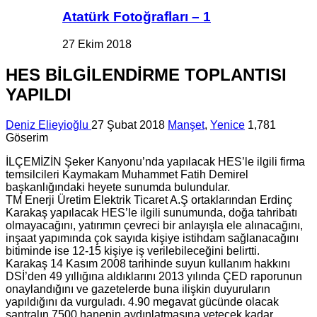
Atatürk Fotoğrafları – 1
27 Ekim 2018
HES BİLGİLENDİRME TOPLANTISI
YAPILDI
Deniz Elieyioğlu
27 Şubat 2018
Manşet
,
Yenice
1,781
Göserim
İLÇEMİZİN Şeker Kanyonu’nda yapılacak HES’le ilgili firma
temsilcileri Kaymakam Muhammet Fatih Demirel
başkanlığındaki heyete sunumda bulundular.
TM Enerji Üretim Elektrik Ticaret A.Ş ortaklarından Erdinç
Karakaş yapılacak HES’le ilgili sunumunda, doğa tahribatı
olmayacağını, yatırımın çevreci bir anlayışla ele alınacağını,
inşaat yapımında çok sayıda kişiye istihdam sağlanacağını
bitiminde ise 12-15 kişiye iş verilebileceğini belirtti.
Karakaş 14 Kasım 2008 tarihinde suyun kullanım hakkını
DSİ’den 49 yıllığına aldıklarını 2013 yılında ÇED raporunun
onaylandığını ve gazetelerde buna ilişkin duyuruların
yapıldığını da vurguladı. 4.90 megavat gücünde olacak
santralın 7500 hanenin aydınlatmasına yetecek kadar