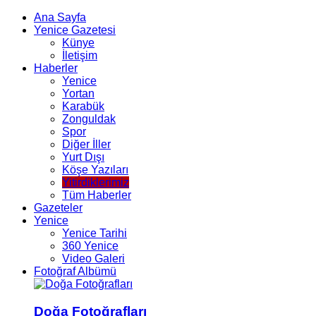
Ana Sayfa
Yenice Gazetesi
Künye
İletişim
Haberler
Yenice
Yortan
Karabük
Zonguldak
Spor
Diğer İller
Yurt Dışı
Köşe Yazıları
Yitirdiklerimiz
Tüm Haberler
Gazeteler
Yenice
Yenice Tarihi
360 Yenice
Video Galeri
Fotoğraf Albümü
Doğa Fotoğrafları