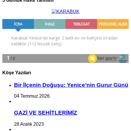
5 Günlük Hava Tahmini
Köşe Yazıları
Bir İlçe­nin Do­ğu­şu: Ye­ni­ce’nin Gurur Günü
04 Temmuz 2026
GAZİ VE ŞEHİTLERİMİZ
28 Aralık 2023