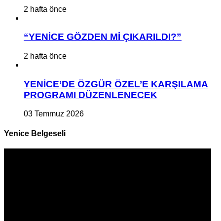
2 hafta önce
“YENİCE GÖZDEN Mİ ÇIKARILDI?”
2 hafta önce
YENİCE’DE ÖZGÜR ÖZEL’E KARŞILAMA
PROGRAMI DÜZENLENECEK
03 Temmuz 2026
Yenice Belgeseli