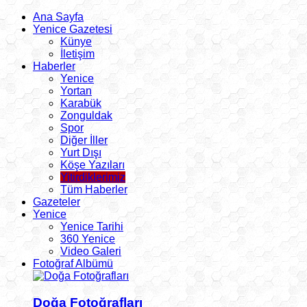
Ana Sayfa
Yenice Gazetesi
Künye
İletişim
Haberler
Yenice
Yortan
Karabük
Zonguldak
Spor
Diğer İller
Yurt Dışı
Köşe Yazıları
Yitirdiklerimiz
Tüm Haberler
Gazeteler
Yenice
Yenice Tarihi
360 Yenice
Video Galeri
Fotoğraf Albümü
Doğa Fotoğrafları