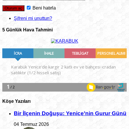
Beni hatırla
Şifreni mi unuttun?
5 Günlük Hava Tahmini
Köşe Yazıları
Bir İlçe­nin Do­ğu­şu: Ye­ni­ce’nin Gurur Günü
04 Temmuz 2026