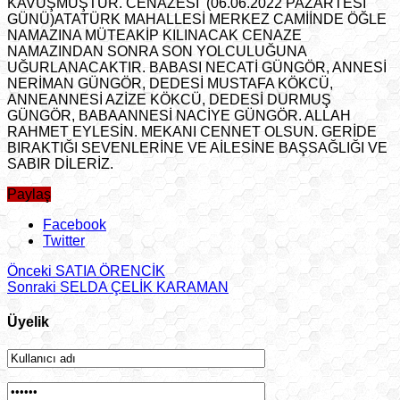
KAVUŞMUŞTUR. CENAZESİ (06.06.2022 PAZARTESİ
GÜNÜ)ATATÜRK MAHALLESİ MERKEZ CAMİİNDE ÖĞLE
NAMAZINA MÜTEAKİP KILINACAK CENAZE
NAMAZINDAN SONRA SON YOLCULUĞUNA
UĞURLANACAKTIR. BABASI NECATİ GÜNGÖR, ANNESİ
NERİMAN GÜNGÖR, DEDESİ MUSTAFA KÖKCÜ,
ANNEANNESİ AZİZE KÖKCÜ, DEDESİ DURMUŞ
GÜNGÖR, BABAANNESİ NACİYE GÜNGÖR. ALLAH
RAHMET EYLESİN. MEKANI CENNET OLSUN. GERİDE
BIRAKTIĞI SEVENLERİNE VE AİLESİNE BAŞSAĞLIĞI VE
SABIR DİLERİZ.
Paylaş
Facebook
Twitter
Önceki
SATIA ÖRENCİK
Sonraki
SELDA ÇELİK KARAMAN
Üyelik