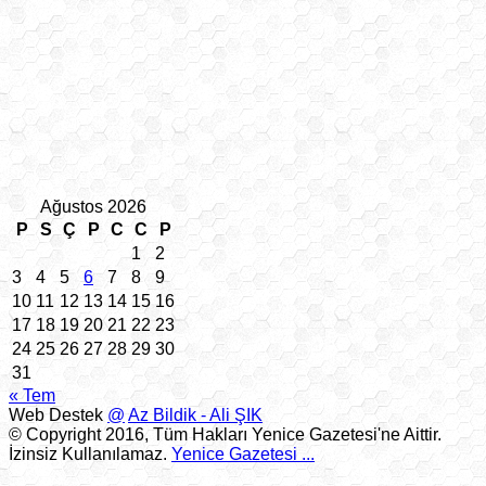
Ağustos 2026
P
S
Ç
P
C
C
P
1
2
3
4
5
6
7
8
9
10
11
12
13
14
15
16
17
18
19
20
21
22
23
24
25
26
27
28
29
30
31
« Tem
Web Destek
@
Az Bildik - Ali ŞIK
© Copyright 2016, Tüm Hakları Yenice Gazetesi'ne Aittir.
İzinsiz Kullanılamaz.
Yenice Gazetesi
...