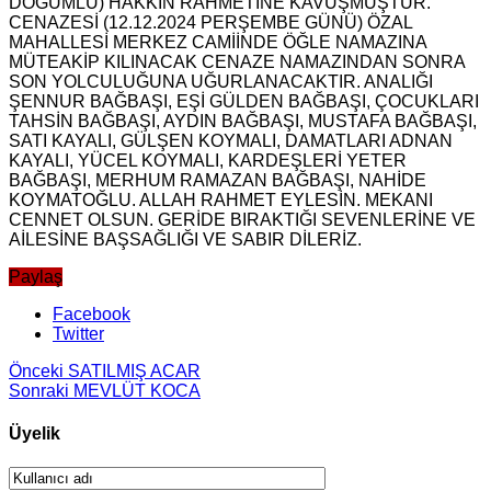
DOĞUMLU) HAKKIN RAHMETİNE KAVUŞMUŞTUR.
CENAZESİ (12.12.2024 PERŞEMBE GÜNÜ) ÖZAL
MAHALLESİ MERKEZ CAMİİNDE ÖĞLE NAMAZINA
MÜTEAKİP KILINACAK CENAZE NAMAZINDAN SONRA
SON YOLCULUĞUNA UĞURLANACAKTIR. ANALIĞI
ŞENNUR BAĞBAŞI, EŞİ GÜLDEN BAĞBAŞI, ÇOCUKLARI
TAHSİN BAĞBAŞI, AYDIN BAĞBAŞI, MUSTAFA BAĞBAŞI,
SATI KAYALI, GÜLŞEN KOYMALI, DAMATLARI ADNAN
KAYALI, YÜCEL KOYMALI, KARDEŞLERİ YETER
BAĞBAŞI, MERHUM RAMAZAN BAĞBAŞI, NAHİDE
KOYMATOĞLU. ALLAH RAHMET EYLESİN. MEKANI
CENNET OLSUN. GERİDE BIRAKTIĞI SEVENLERİNE VE
AİLESİNE BAŞSAĞLIĞI VE SABIR DİLERİZ.
Paylaş
Facebook
Twitter
Önceki
SATILMIŞ ACAR
Sonraki
MEVLÜT KOCA
Üyelik