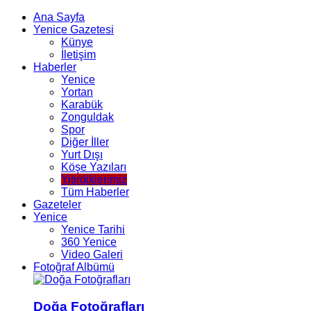
Ana Sayfa
Yenice Gazetesi
Künye
İletişim
Haberler
Yenice
Yortan
Karabük
Zonguldak
Spor
Diğer İller
Yurt Dışı
Köşe Yazıları
Yitirdiklerimiz
Tüm Haberler
Gazeteler
Yenice
Yenice Tarihi
360 Yenice
Video Galeri
Fotoğraf Albümü
Doğa Fotoğrafları