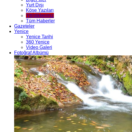
Yurt Dışı
Köşe Yazıları
Yitirdiklerimiz
Tüm Haberler
Gazeteler
Yenice
Yenice Tarihi
360 Yenice
Video Galeri
Fotoğraf Albümü