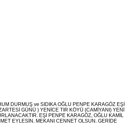
RHUM DURMUŞ ve SIDIKA OĞLU PENPE KARAGÖZ EŞİ
ARTESİ GÜNÜ ) YENİCE TIR KÖYÜ (CAMİYANI) YENİ
LANACAKTIR. EŞİ PENPE KARAGÖZ, OĞLU KAMİL
MET EYLESİN. MEKANI CENNET OLSUN. GERİDE