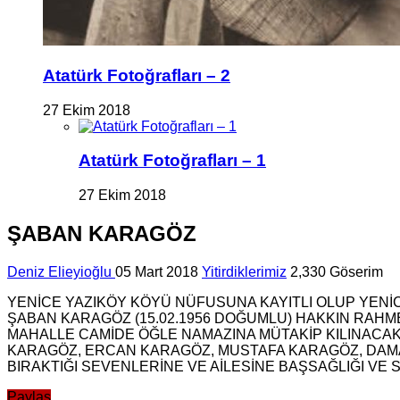
Atatürk Fotoğrafları – 2
27 Ekim 2018
Atatürk Fotoğrafları – 1
27 Ekim 2018
ŞABAN KARAGÖZ
Deniz Elieyioğlu
05 Mart 2018
Yitirdiklerimiz
2,330 Göserim
YENİCE YAZIKÖY KÖYÜ NÜFUSUNA KAYITLI OLUP YENİ
ŞABAN KARAGÖZ (15.02.1956 DOĞUMLU) HAKKIN RAHMET
MAHALLE CAMİDE ÖĞLE NAMAZINA MÜTAKİP KILINACA
KARAGÖZ, ERCAN KARAGÖZ, MUSTAFA KARAGÖZ, DAMAT
BIRAKTIĞI SEVENLERİNE VE AİLESİNE BAŞSAĞLIĞI VE S
Paylaş