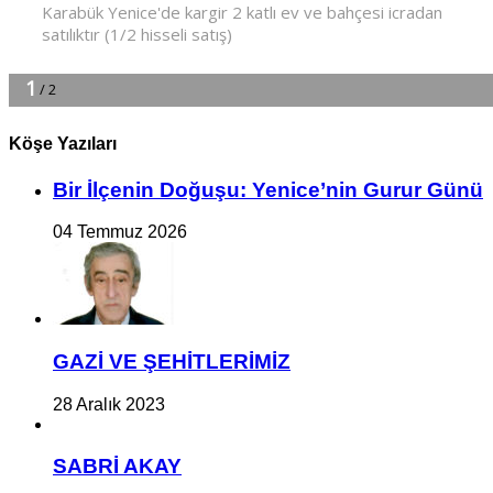
Köşe Yazıları
Bir İlçe­nin Do­ğu­şu: Ye­ni­ce’nin Gurur Günü
04 Temmuz 2026
GAZİ VE ŞEHİTLERİMİZ
28 Aralık 2023
SABRİ AKAY