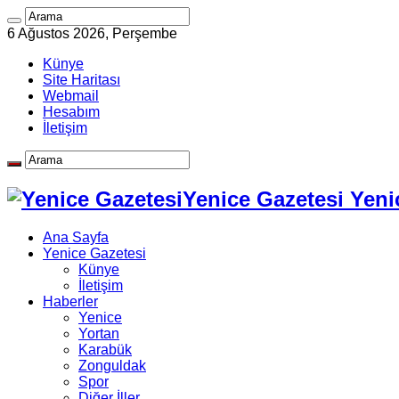
6 Ağustos 2026, Perşembe
Künye
Site Haritası
Webmail
Hesabım
İletişim
Yenice Gazetesi Yeni
Ana Sayfa
Yenice Gazetesi
Künye
İletişim
Haberler
Yenice
Yortan
Karabük
Zonguldak
Spor
Diğer İller