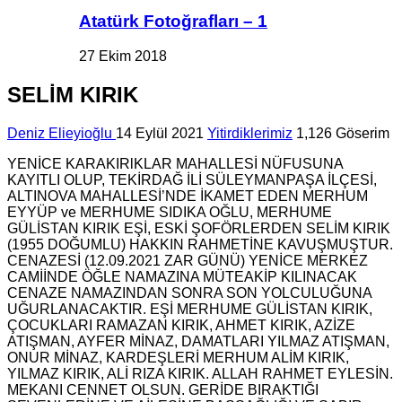
Atatürk Fotoğrafları – 1
27 Ekim 2018
SELİM KIRIK
Deniz Elieyioğlu
14 Eylül 2021
Yitirdiklerimiz
1,126 Göserim
YENİCE KARAKIRlKLAR MAHALLESİ NÜFUSUNA
KAYITLI OLUP, TEKİRDAĞ İLİ SÜLEYMANPAŞA İLÇESİ,
ALTINOVA MAHALLESİ’NDE İKAMET EDEN MERHUM
EYYÜP ve MERHUME SIDIKA OĞLU, MERHUME
GÜLİSTAN KIRIK EŞİ, ESKİ ŞOFÖRLERDEN SELİM KIRIK
(1955 DOĞUMLU) HAKKIN RAHMETİNE KAVUŞMUŞTUR.
CENAZESİ (12.09.2021 ZAR GÜNÜ) YENİCE MERKEZ
CAMİİNDE ÖĞLE NAMAZINA MÜTEAKİP KILINACAK
CENAZE NAMAZINDAN SONRA SON YOLCULUĞUNA
UĞURLANACAKTIR. EŞİ MERHUME GÜLİSTAN KIRIK,
ÇOCUKLARI RAMAZAN KIRIK, AHMET KIRIK, AZİZE
ATIŞMAN, AYFER MİNAZ, DAMATLARI YILMAZ ATIŞMAN,
ONUR MİNAZ, KARDEŞLERİ MERHUM ALİM KIRIK,
YILMAZ KIRIK, ALİ RIZA KIRIK. ALLAH RAHMET EYLESİN.
MEKANI CENNET OLSUN. GERİDE BIRAKTIĞI