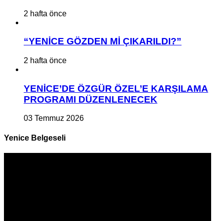
2 hafta önce
“YENİCE GÖZDEN Mİ ÇIKARILDI?”
2 hafta önce
YENİCE’DE ÖZGÜR ÖZEL’E KARŞILAMA
PROGRAMI DÜZENLENECEK
03 Temmuz 2026
Yenice Belgeseli