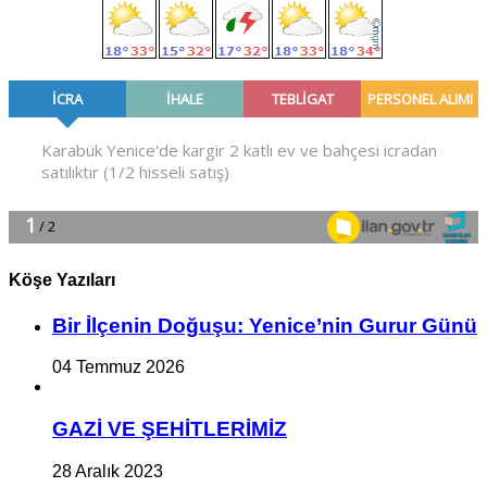
Köşe Yazıları
Bir İlçe­nin Do­ğu­şu: Ye­ni­ce’nin Gurur Günü
04 Temmuz 2026
GAZİ VE ŞEHİTLERİMİZ
28 Aralık 2023