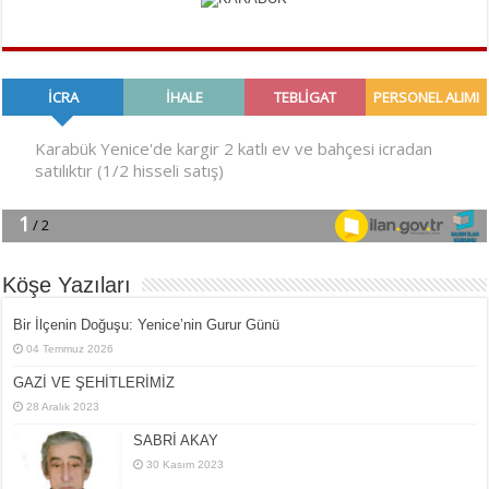
Köşe Yazıları
Bir İlçe­nin Do­ğu­şu: Ye­ni­ce’nin Gurur Günü
04 Temmuz 2026
GAZİ VE ŞEHİTLERİMİZ
28 Aralık 2023
SABRİ AKAY
30 Kasım 2023