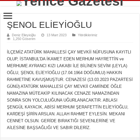
ŞENOL ELİEYİOĞLU
Deniz Elieyioğlu
13 Mart 2023
Yitirdiklerimiz
1,250 Göserim
İLÇEMİZ ATATÜRK MAHALLESİ ÇAY MEVKİİ NÜFUSUNA KAYITLI
OLUP, İSTANBUL’DA İKAMET EDEN MERHUM HAYRETTİN ve
MERHUME AYRANCI KIZI LAKABI İLE BİLİNEN SEVİM (LEYLA)
OĞLU, ŞENOL ELİEYİOĞLU (17.04.1964 DOĞUMLU) HAKKIN
RAHMETİNE KAVUŞMUŞTUR. CENAZESİ (13.03.2023 PAZARTESİ
GÜNÜ) ATATÜRK MAHALLESİ ÇAY MEVKİİ CAMİİNDE ÖĞLE
NAMAZINA MÜTEAKİP KILINACAK CENAZE NAMAZINDAN
SONRA SON YOLCULUĞUNA UĞURLANACAKTIR. ABLASI
ŞENGÜL KAYACIK, ABİSİ MERHUM ŞERAFETTİN ELİEYİOĞLU,
KARDEŞİ ŞİRİN ARSLAN. ALLAH RAHMET EYLESİN. MEKANI
CENNET OLSUN. GERİDE BIRAKTIĞI SEVENLERİNE VE
AİLESİNE BAŞSAĞLIĞI VE SABIR DİLERİZ.