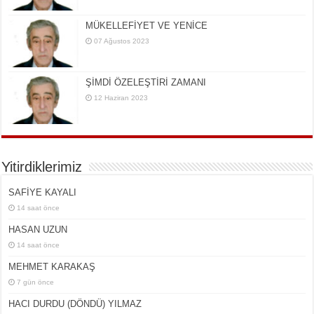
MÜKELLEFİYET VE YENİCE
07 Ağustos 2023
ŞİMDİ ÖZELEŞTİRİ ZAMANI
12 Haziran 2023
Yitirdiklerimiz
SAFİYE KAYALI
14 saat önce
HASAN UZUN
14 saat önce
MEHMET KARAKAŞ
7 gün önce
HACI DURDU (DÖNDÜ) YILMAZ