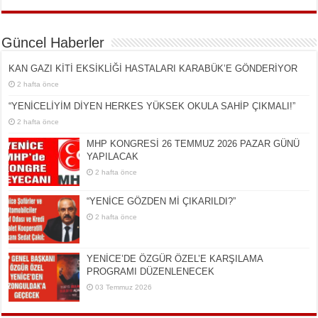
Güncel Haberler
KAN GAZI KİTİ EKSİKLİĞİ HASTALARI KARABÜK’E GÖNDERİYOR
2 hafta önce
“YENİCELİYİM DİYEN HERKES YÜKSEK OKULA SAHİP ÇIKMALI!”
2 hafta önce
MHP KONGRESİ 26 TEMMUZ 2026 PAZAR GÜNÜ
YAPILACAK
2 hafta önce
“YENİCE GÖZDEN Mİ ÇIKARILDI?”
2 hafta önce
YENİCE’DE ÖZGÜR ÖZEL’E KARŞILAMA
PROGRAMI DÜZENLENECEK
03 Temmuz 2026