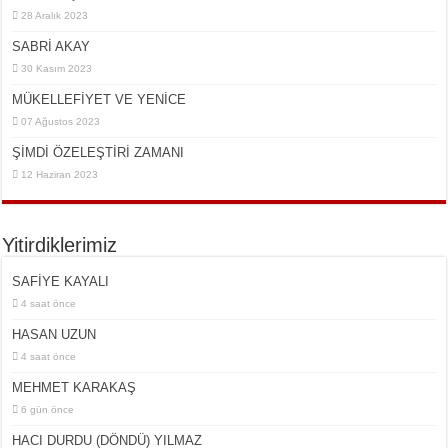
28 Aralık 2023
SABRİ AKAY
30 Kasım 2023
MÜKELLEFİYET VE YENİCE
07 Ağustos 2023
ŞİMDİ ÖZELEŞTİRİ ZAMANI
12 Haziran 2023
Yitirdiklerimiz
SAFİYE KAYALI
4 saat önce
HASAN UZUN
4 saat önce
MEHMET KARAKAŞ
6 gün önce
HACI DURDU (DÖNDÜ) YILMAZ