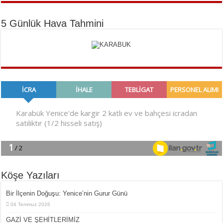
5 Günlük Hava Tahmini
Köşe Yazıları
Bir İlçe­nin Do­ğu­şu: Ye­ni­ce’nin Gurur Günü
04 Temmuz 2026
GAZİ VE ŞEHİTLERİMİZ