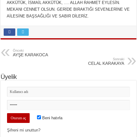
AKKÜTÜK, İSMAİL AKKÜTÜK, …. ALLAH RAHMET EYLESİN.
MEKANI CENNET OLSUN. GERİDE BIRAKTIĞI SEVENLERİNE VE
AİLESİNE BAŞSAĞLIĞI VE SABIR DİLERİZ.
Önceki
AYŞE KARAKOCA
Sonraki
CELAL KARAKAYA
Üyelik
Beni hatırla
Şifreni mi unuttun?