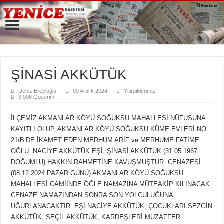
ŞİNASİ AKKÜTÜK
Deniz Elieyioğlu
09 Aralık 2024
Yitirdiklerimiz
3,008 Göserim
İLÇEMİZ AKMANLAR KÖYÜ SOĞUKSU MAHALLESİ NÜFUSUNA
KAYITLI OLUP, AKMANLAR KÖYÜ SOĞUKSU KÜME EVLERİ NO:
21/B’DE İKAMET EDEN MERHUM ARİF ve MERHUME FATİME
OĞLU, NACİYE AKKÜTÜK EŞİ, ŞİNASİ AKKÜTÜK (31.05.1967
DOĞUMLU) HAKKIN RAHMETİNE KAVUŞMUŞTUR. CENAZESİ
(08.12.2024 PAZAR GÜNÜ) AKMANLAR KÖYÜ SOĞUKSU
MAHALLESİ CAMİİNDE ÖĞLE NAMAZINA MÜTEAKİP KILINACAK
CENAZE NAMAZINDAN SONRA SON YOLCULUĞUNA
UĞURLANACAKTIR. EŞİ NACİYE AKKÜTÜK, ÇOCUKLARI SEZGİN
AKKÜTÜK, SEÇİL AKKÜTÜK, KARDEŞLERİ MUZAFFER