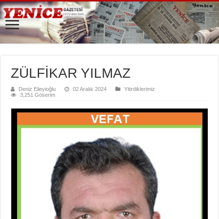
ZÜLFİKAR YILMAZ
Deniz Elieyioğlu
02 Aralık 2024
Yitirdiklerimiz
3,251 Göserim