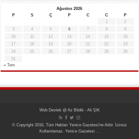
Ağustos 2026
P
S
Ç
P
C
C
P
1
2
3
4
5
6
7
8
9
10
11
12
13
14
15
16
17
18
19
20
21
22
23
24
25
26
27
28
29
30
31
« Tem
Web Destek
@
Az Bildik - Ali ŞIK
© Copyright 2016, Tüm Hakları Yenice Gazetesi'ne Aittir. İzinsiz
Kullanılamaz.
Yenice Gazetesi
...