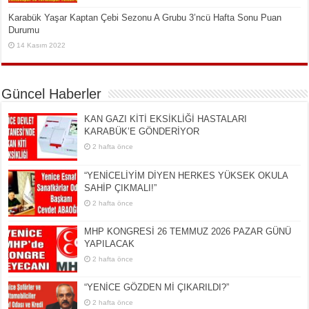
Karabük Yaşar Kaptan Çebi Sezonu A Grubu 3’ncü Hafta Sonu Puan
Durumu
14 Kasım 2022
Güncel Haberler
KAN GAZI KİTİ EKSİKLİĞİ HASTALARI
KARABÜK’E GÖNDERİYOR
2 hafta önce
“YENİCELİYİM DİYEN HERKES YÜKSEK OKULA
SAHİP ÇIKMALI!”
2 hafta önce
MHP KONGRESİ 26 TEMMUZ 2026 PAZAR GÜNÜ
YAPILACAK
2 hafta önce
“YENİCE GÖZDEN Mİ ÇIKARILDI?”
2 hafta önce