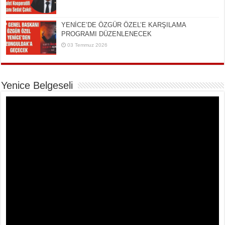
YENİCE’DE ÖZGÜR ÖZEL’E KARŞILAMA
PROGRAMI DÜZENLENECEK
03 Temmuz 2026
Yenice Belgeseli