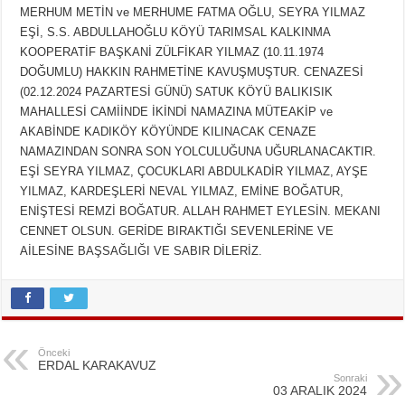
MERHUM METİN ve MERHUME FATMA OĞLU, SEYRA YILMAZ
EŞİ, S.S. ABDULLAHOĞLU KÖYÜ TARIMSAL KALKINMA
KOOPERATİF BAŞKANİ ZÜLFİKAR YILMAZ (10.11.1974
DOĞUMLU) HAKKIN RAHMETİNE KAVUŞMUŞTUR. CENAZESİ
(02.12.2024 PAZARTESİ GÜNÜ) SATUK KÖYÜ BALIKISIK
MAHALLESİ CAMİİNDE İKİNDİ NAMAZINA MÜTEAKİP ve
AKABİNDE KADIKÖY KÖYÜNDE KILINACAK CENAZE
NAMAZINDAN SONRA SON YOLCULUĞUNA UĞURLANACAKTIR.
EŞİ SEYRA YILMAZ, ÇOCUKLARI ABDULKADİR YILMAZ, AYŞE
YILMAZ, KARDEŞLERİ NEVAL YILMAZ, EMİNE BOĞATUR,
ENİŞTESİ REMZİ BOĞATUR. ALLAH RAHMET EYLESİN. MEKANI
CENNET OLSUN. GERİDE BIRAKTIĞI SEVENLERİNE VE
AİLESİNE BAŞSAĞLIĞI VE SABIR DİLERİZ.
Önceki
ERDAL KARAKAVUZ
Sonraki
03 ARALIK 2024