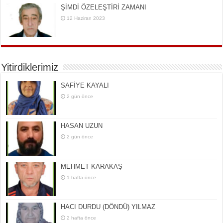
ŞİMDİ ÖZELEŞTİRİ ZAMANI
12 Haziran 2023
Yitirdiklerimiz
SAFİYE KAYALI
2 gün önce
HASAN UZUN
2 gün önce
MEHMET KARAKAŞ
1 hafta önce
HACI DURDU (DÖNDÜ) YILMAZ
2 hafta önce