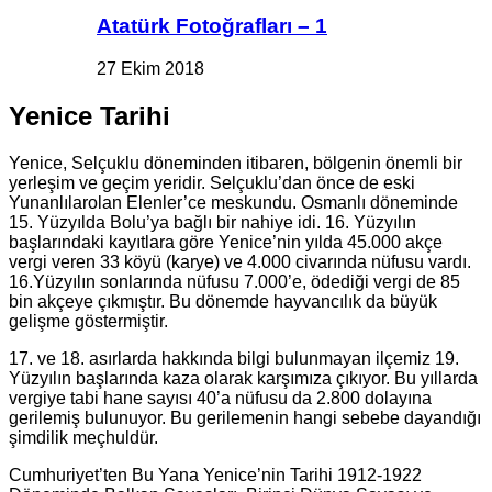
Atatürk Fotoğrafları – 1
27 Ekim 2018
Yenice Tarihi
Yenice, Selçuklu döneminden itibaren, bölgenin önemli bir
yerleşim ve geçim yeridir. Selçuklu’dan önce de eski
Yunanlılarolan Elenler’ce meskundu. Osmanlı döneminde
15. Yüzyılda Bolu’ya bağlı bir nahiye idi. 16. Yüzyılın
başlarındaki kayıtlara göre Yenice’nin yılda 45.000 akçe
vergi veren 33 köyü (karye) ve 4.000 civarında nüfusu vardı.
16.Yüzyılın sonlarında nüfusu 7.000’e, ödediği vergi de 85
bin akçeye çıkmıştır. Bu dönemde hayvancılık da büyük
gelişme göstermiştir.
17. ve 18. asırlarda hakkında bilgi bulunmayan ilçemiz 19.
Yüzyılın başlarında kaza olarak karşımıza çıkıyor. Bu yıllarda
vergiye tabi hane sayısı 40’a nüfusu da 2.800 dolayına
gerilemiş bulunuyor. Bu gerilemenin hangi sebebe dayandığı
şimdilik meçhuldür.
Cumhuriyet’ten Bu Yana Yenice’nin Tarihi 1912-1922