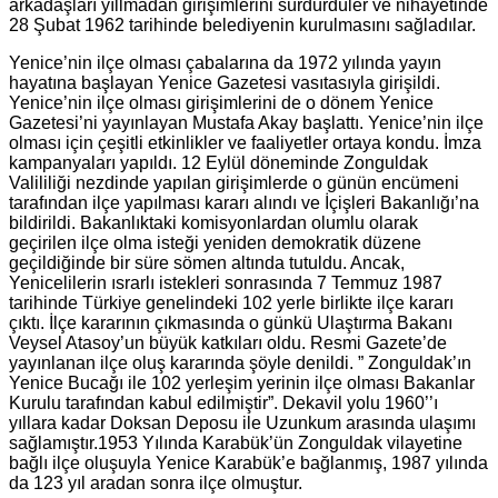
arkadaşları yıllmadan girişimlerini sürdürdüler ve nihayetinde
28 Şubat 1962 tarihinde belediyenin kurulmasını sağladılar.
Yenice’nin ilçe olması çabalarına da 1972 yılında yayın
hayatına başlayan Yenice Gazetesi vasıtasıyla girişildi.
Yenice’nin ilçe olması girişimlerini de o dönem Yenice
Gazetesi’ni yayınlayan Mustafa Akay başlattı. Yenice’nin ilçe
olması için çeşitli etkinlikler ve faaliyetler ortaya kondu. İmza
kampanyaları yapıldı. 12 Eylül döneminde Zonguldak
Valililiği nezdinde yapılan girişimlerde o günün encümeni
tarafından ilçe yapılması kararı alındı ve İçişleri Bakanlığı’na
bildirildi. Bakanlıktaki komisyonlardan olumlu olarak
geçirilen ilçe olma isteği yeniden demokratik düzene
geçildiğinde bir süre sömen altında tutuldu. Ancak,
Yenicelilerin ısrarlı istekleri sonrasında 7 Temmuz 1987
tarihinde Türkiye genelindeki 102 yerle birlikte ilçe kararı
çıktı. İlçe kararının çıkmasında o günkü Ulaştırma Bakanı
Veysel Atasoy’un büyük katkıları oldu. Resmi Gazete’de
yayınlanan ilçe oluş kararında şöyle denildi. ” Zonguldak’ın
Yenice Bucağı ile 102 yerleşim yerinin ilçe olması Bakanlar
Kurulu tarafından kabul edilmiştir”. Dekavil yolu 1960’’ı
yıllara kadar Doksan Deposu ile Uzunkum arasında ulaşımı
sağlamıştır.1953 Yılında Karabük’ün Zonguldak vilayetine
bağlı ilçe oluşuyla Yenice Karabük’e bağlanmış, 1987 yılında
da 123 yıl aradan sonra ilçe olmuştur.