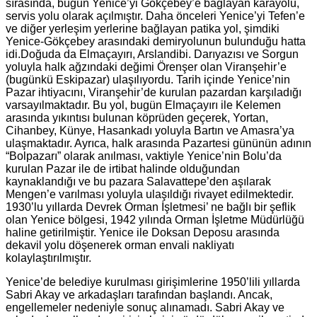
sırasında, bugün Yenice’yi Gökçebey’e bağlayan karayolu,
servis yolu olarak açılmıştır. Daha önceleri Yenice’yi Tefen’e
ve diğer yerleşim yerlerine bağlayan patika yol, şimdiki
Yenice-Gökçebey arasındaki demiryolunun bulunduğu hatta
idi.Doğuda da Elmaçayırı, Arslandibi. Darıyazısı ve Sorgun
yoluyla halk ağzındaki değimi Örenşer olan Viranşehir’e
(bugünkü Eskipazar) ulaşılıyordu. Tarih içinde Yenice’nin
Pazar ihtiyacını, Viranşehir’de kurulan pazardan karşıladığı
varsayılmaktadır. Bu yol, bugün Elmaçayırı ile Kelemen
arasında yıkıntısı bulunan köprüden geçerek, Yortan,
Cihanbey, Künye, Hasankadı yoluyla Bartın ve Amasra’ya
ulaşmaktadır. Ayrıca, halk arasında Pazartesi gününün adının
“Bolpazarı” olarak anılması, vaktiyle Yenice’nin Bolu’da
kurulan Pazar ile de irtibat halinde olduğundan
kaynaklandığı ve bu pazara Salavattepe’den aşılarak
Mengen’e varılması yoluyla ulaşıldığı rivayet edilmektedir.
1930’lu yıllarda Devrek Orman İşletmesi’ ne bağlı bir şeflik
olan Yenice bölgesi, 1942 yılında Orman İşletme Müdürlüğü
haline getirilmiştir. Yenice ile Doksan Deposu arasında
dekavil yolu döşenerek orman envali nakliyatı
kolaylaştırılmıştır.
Yenice’de belediye kurulması girişimlerine 1950’lili yıllarda
Sabri Akay ve arkadaşları tarafından başlandı. Ancak,
engellemeler nedeniyle sonuç alınamadı. Sabri Akay ve