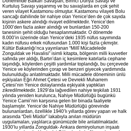
Döneminde Balkan Savaşları, Birinci Dünya Savaşı ve
Kurtuluş Savaşı yaşanmış ve bu savaşlarda en çok şehit
veren vilayet Kastamonu olmuştur. Kastamonu vilayeti Bolu
sancağı dahilinde bir nahiye olan Yenice’den de çok sayıda
kişinin askere alındığı rivayet edilmektedir. Yenice’den
1000’den fazla asker alındığı ve bunlardan 150-200
tanesinin şehit olduğu hesaplanmaktadır. O dönemde
8.000’in üzerinde olan Yenice’deki 1935 nüfus sayımında
kadın nüfusu erkek nüfusundan 1.000 kişi fazla çıkmıştır.
Kültür Bakanlığı’nca yayınlanan “Millî Mücadelede
Zonguldak ve Havalisi” isimli kitapta, bölgenin milli kuvvetler
safında yer aldığı, Bartın’dan iç kesimlere katırlarla cephane
taşındığı, köylerden çeşitli yardımlar toplandığı, bu çerçevede
Yenice ve köylerinden çorap ve benzeri giyecek yardımında
bulunulduğu anlatılmaktadır. Milli mücadele döneminin ünlü
eşkiyaları Eğri Ahmet Çetesi ve Devrekli Muharrem
Çetesi’nin Yenice dolaylarında eşkiyalık yaptıkları
zikredilmektedir. 1929’da lağvedilen nahiye teşkilatı 1931
yılında yeniden kurulunca, Nahiye Müdürlüğü bugünkü
Yenice Camii’nin karşısına gelen bir binada faaliyete
başlamıştır. Yenice’de Nahiye Müdürlüğü görevinde
bulunanlardan, özellikle 1940’lı yıllarda görev yapan ve halk
arasında “Deli Müdür” lakabıyla anılan müdürün
uygulamaları, yaşlılarca günümüzde bile anlatılmaktadır.
1930’lu yıllarda Zonguldak- Ankara demiryolunun inşaatı