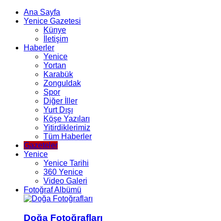
Ana Sayfa
Yenice Gazetesi
Künye
İletişim
Haberler
Yenice
Yortan
Karabük
Zonguldak
Spor
Diğer İller
Yurt Dışı
Köşe Yazıları
Yitirdiklerimiz
Tüm Haberler
Gazeteler
Yenice
Yenice Tarihi
360 Yenice
Video Galeri
Fotoğraf Albümü
Doğa Fotoğrafları