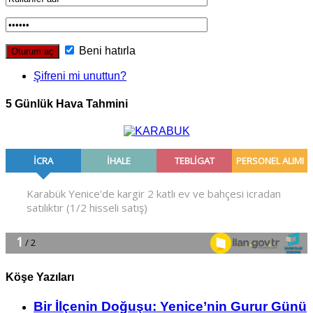
Beni hatırla
Şifreni mi unuttun?
5 Günlük Hava Tahmini
Köşe Yazıları
Bir İlçe­nin Do­ğu­şu: Ye­ni­ce’nin Gurur Günü