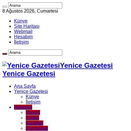
8 Ağustos 2026, Cumartesi
Künye
Site Haritası
Webmail
Hesabım
İletişim
Yenice Gazetesi
Yenice Gazetesi
Ana Sayfa
Yenice Gazetesi
Künye
İletişim
Haberler
Yenice
Yortan
Karabük
Zonguldak