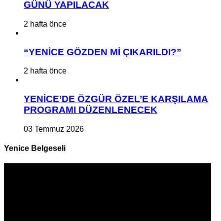
GÜNÜ YAPILACAK
2 hafta önce
“YENİCE GÖZDEN Mİ ÇIKARILDI?”
2 hafta önce
YENİCE’DE ÖZGÜR ÖZEL’E KARŞILAMA
PROGRAMI DÜZENLENECEK
03 Temmuz 2026
Yenice Belgeseli