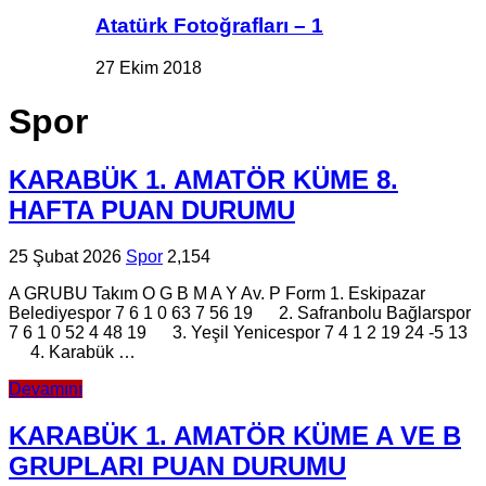
Atatürk Fotoğrafları – 1
27 Ekim 2018
Spor
KARABÜK 1. AMATÖR KÜME 8.
HAFTA PUAN DURUMU
25 Şubat 2026
Spor
2,154
A GRUBU Takım O G B M A Y Av. P Form 1. Eskipazar
Belediyespor 7 6 1 0 63 7 56 19 2. Safranbolu Bağlarspor
7 6 1 0 52 4 48 19 3. Yeşil Yenicespor 7 4 1 2 19 24 -5 13
4. Karabük …
Devamını
KARABÜK 1. AMATÖR KÜME A VE B
GRUPLARI PUAN DURUMU