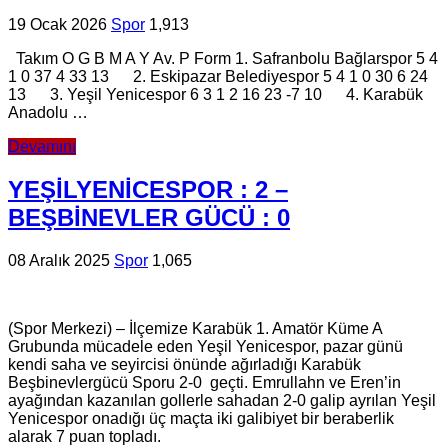
19 Ocak 2026
Spor
1,913
Takım O G B M A Y Av. P Form 1. Safranbolu Bağlarspor 5 4
1 0 37 4 33 13 2. Eskipazar Belediyespor 5 4 1 0 30 6 24
13 3. Yeşil Yenicespor 6 3 1 2 16 23 -7 10 4. Karabük
Anadolu …
Devamını
YEŞİLYENİCESPOR : 2 –
BEŞBİNEVLER GÜCÜ : 0
08 Aralık 2025
Spor
1,065
(Spor Merkezi) – İlçemize Karabük 1. Amatör Küme A
Grubunda mücadele eden Yeşil Yenicespor, pazar günü
kendi saha ve seyircisi önünde ağırladığı Karabük
Beşbinevlergücü Sporu 2-0 geçti. Emrullahn ve Eren’in
ayağından kazanılan gollerle sahadan 2-0 galip ayrılan Yeşil
Yenicespor onadığı üç maçta iki galibiyet bir beraberlik
alarak 7 puan topladı.