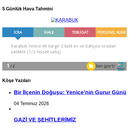
5 Günlük Hava Tahmini
Köşe Yazıları
Bir İlçe­nin Do­ğu­şu: Ye­ni­ce’nin Gurur Günü
04 Temmuz 2026
GAZİ VE ŞEHİTLERİMİZ