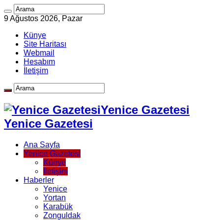
9 Ağustos 2026, Pazar
Künye
Site Haritası
Webmail
Hesabım
İletişim
Yenice Gazetesi
Yenice Gazetesi
Ana Sayfa
Yenice Gazetesi
Künye
İletişim
Haberler
Yenice
Yortan
Karabük
Zonguldak