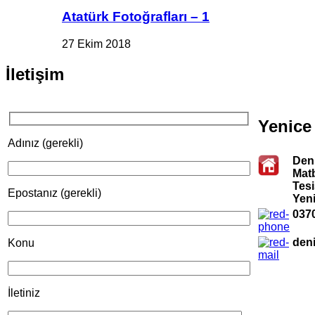
Atatürk Fotoğrafları – 1
27 Ekim 2018
İletişim
Yenice
Adınız (gerekli)
Den
Matb
Tesi
Epostanız (gerekli)
Yen
0370
den
Konu
İletiniz