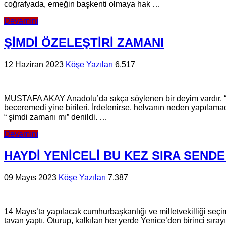
coğrafyada, emeğin başkenti olmaya hak …
Devamını
ŞİMDİ ÖZELEŞTİRİ ZAMANI
12 Haziran 2023
Köşe Yazıları
6,517
MUSTAFA AKAY Anadolu’da sıkça söylenen bir deyim vardır. “Un
beceremedi yine birileri. İrdelenirse, helvanın neden yapılamadı
“ şimdi zamanı mı” denildi. …
Devamını
HAYDİ YENİCELİ BU KEZ SIRA SEND
09 Mayıs 2023
Köşe Yazıları
7,387
14 Mayıs’ta ya­pı­la­cak cum­hur­baş­kan­lı­ğı ve mil­let­ve­kil­li­ği se­çi
tavan yaptı. Otu­rup, kal­kı­lan her yerde Ye­ni­ce’den bi­rin­ci sı