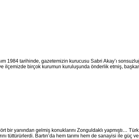
84 tarihinde, gazetemizin kurucusu Sabri Akay’ı sonsuzluğa u
 ve ilçemizde birçok kurumun kuruluşunda önderlik etmiş, başkanl
r yanından gelmiş konuklarını Zonguldaklı yapmıştı… Türkiye’n
 tüttürürlerdi. Bartın’da hem tarımı hem de sanayisi ile güç veri