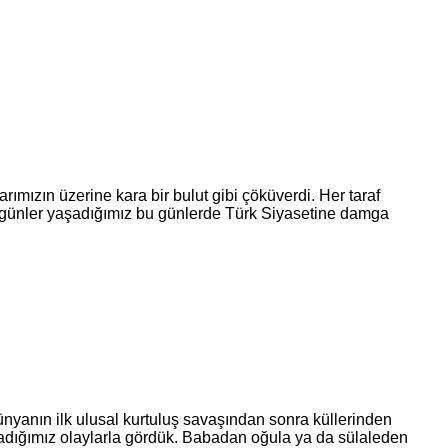
zın üzerine kara bir bulut gibi çöküverdi. Her taraf
cılı günler yaşadığımız bu günlerde Türk Siyasetine damga
dünyanın ilk ulusal kurtuluş savaşından sonra küllerinden
şadığımız olaylarla gördük. Babadan oğula ya da sülaleden