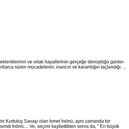
bek­len­ti­le­ri­nin ve ortak ha­yal­le­ri­nin ger­çe­ğe dö­nüş­tü­ğü gün­ler­
­lar­ca süren mü­ca­de­le­nin, inan­cın ve ka­rar­lı­lı­ğın taç­lan­dı­ğı …
r Kurtuluş Savaşı olan İsmet İnönü, aynı zamanda bir
isimdi İnönü… Ve, seçimi kaybettikten sonra da, “ En büyük