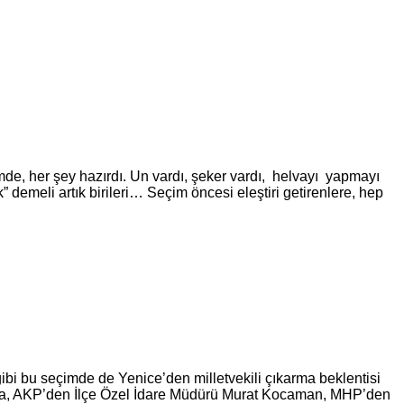
e, her şey hazırdı. Un vardı, şeker vardı, helvayı yapmayı
” demeli artık birileri… Seçim öncesi eleştiri getirenlere, hep
gibi bu se­çim­de de Ye­ni­ce’den mil­let­ve­ki­li çı­kar­ma bek­len­ti­si
lam­da da, AKP’den İlçe Özel İdare Mü­dü­rü Murat Ko­ca­man, MHP’den