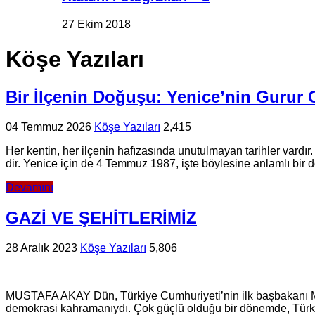
27 Ekim 2018
Köşe Yazıları
Bir İlçe­nin Do­ğu­şu: Ye­ni­ce’nin Guru
04 Temmuz 2026
Köşe Yazıları
2,415
Her ken­tin, her il­çe­nin ha­fı­za­sın­da unu­tul­ma­yan ta­rih­ler var­dır. 
dir. Ye­ni­ce için de 4 Tem­muz 1987, işte böy­le­si­ne an­lam­lı bir dönü
Devamını
GAZİ VE ŞEHİTLERİMİZ
28 Aralık 2023
Köşe Yazıları
5,806
MUSTAFA AKAY Dün, Türkiye Cumhuriyeti’nin ilk başbakanı Mus
demokrasi kahramanıydı. Çok güçlü olduğu bir dönemde, Türkiy