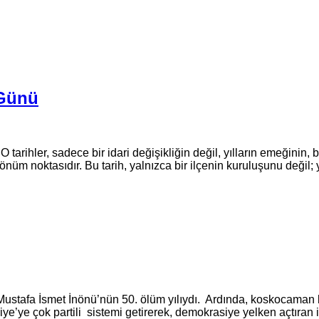
r Günü
O ta­rih­ler, sa­de­ce bir idari de­ği­şik­li­ğin değil, yıl­la­rın eme­ği­nin, 
m nok­ta­sı­dır. Bu tarih, yal­nız­ca bir il­çe­nin ku­ru­lu­şu­nu değil; yıl
tafa İsmet İnönü’nün 50. ölüm yılıydı. Ardında, koskocaman bi
e’ye çok partili sistemi getirerek, demokrasiye yelken açtıran 