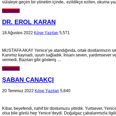
sülaleye geçen bir yönetim içinde, ezildikçe ezilen, okuma 
Devamını
DR. EROL KARAN
18 Ağustos 2022
Köşe Yazıları
5,571
MUSTAFA AKAY Yenice’ye atandığında, ortak dostlarımızın selamı
Kanımız kaynadı, uyum sağladık. İnsanı seven, yardımsever ve
vermedi. Bazıları gibi gösteriş …
Devamını
ŞABAN ÇANAKÇI
20 Temmuz 2022
Köşe Yazıları
5,640
Kibar, beyefendi, nahif bir dostumuzu yitirdik. Yurtsever, Yeni
olsa bile gönlü hep Yenice’deydi. Doğalgaz çabalarımızla ilgil