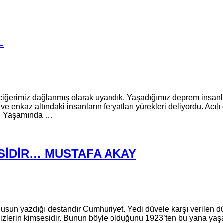
L
imiz dağlanmış olarak uyandık. Yaşadığımız deprem insanlarımı
r ve enkaz altındaki insanların feryatları yürekleri deliyordu. A
ık. Yaşamında …
SİDİR… MUSTAFA AKAY
 ulusun yazdığı destandır Cumhuriyet. Yedi düvele karşı verilen 
sizlerin kimsesidir. Bunun böyle olduğunu 1923’ten bu yana ya