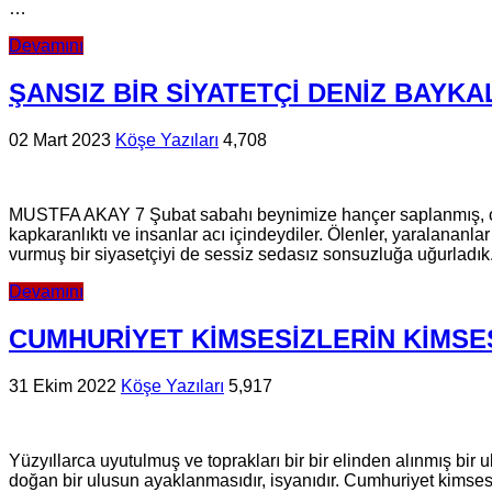
…
Devamını
ŞANSIZ BİR SİYATETÇİ DENİZ BAYKA
02 Mart 2023
Köşe Yazıları
4,708
MUSTFA AKAY 7 Şubat sabahı beynimize hançer saplanmış, ciğer
kapkaranlıktı ve insanlar acı içindeydiler. Ölenler, yaralananla
vurmuş bir siyasetçiyi de sessiz sedasız sonsuzluğa uğurlad
Devamını
CUMHURİYET KİMSESİZLERİN KİMSE
31 Ekim 2022
Köşe Yazıları
5,917
Yüzyıllarca uyutulmuş ve toprakları bir bir elinden alınmış bir
doğan bir ulusun ayaklanmasıdır, isyanıdır. Cumhuriyet kimse