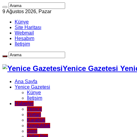
9 Ağustos 2026, Pazar
Künye
Site Haritası
Webmail
Hesabım
İletişim
Yenice Gazetesi Yeni
Ana Sayfa
Yenice Gazetesi
Künye
İletişim
Haberler
Yenice
Yortan
Karabük
Zonguldak
Spor
Diğer İller