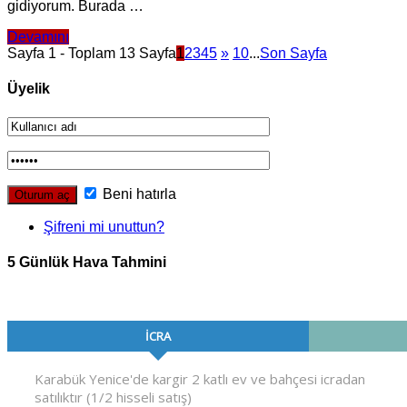
gidiyorum. Burada …
Devamını
Sayfa 1 - Toplam 13 Sayfa
1
2
3
4
5
»
10
...
Son Sayfa
Üyelik
Beni hatırla
Şifreni mi unuttun?
5 Günlük Hava Tahmini