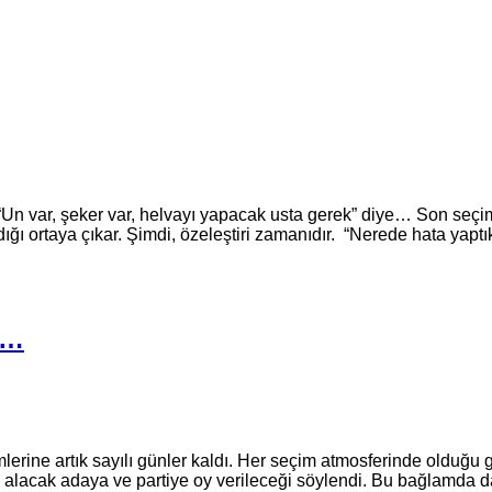
 var, şeker var, helvayı yapacak usta gerek” diye… Son seçimd
ğı ortaya çıkar. Şimdi, özeleştiri zamanıdır. “Nerede hata yaptık
E…
m­le­ri­ne artık sa­yı­lı gün­ler kaldı. Her seçim at­mos­fe­rin­de ol­du­ğu 
­ra­yı ala­cak adaya ve par­ti­ye oy ve­ri­le­ce­ği söy­len­di. Bu bağ­