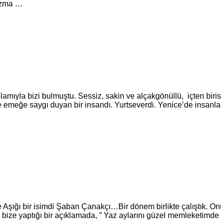
yazma …
yla bizi bulmuştu. Sessiz, sakin ve alçakgönüllü, içten birisiy
 emeğe saygı duyan bir insandı. Yurtseverdi. Yenice’de insanla
ce Aşığı bir isimdi Şaban Çanakçı…Bir dönem birlikte çalıştık. On
i bize yaptığı bir açıklamada, ” Yaz aylarını güzel memleketimd