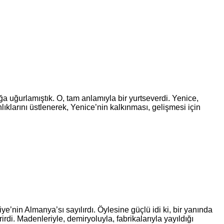
ğurlamıştık. O, tam anlamıyla bir yurtseverdi. Yenice,
ıklarını üstlenerek, Yenice’nin kalkınması, gelişmesi için
in Almanya’sı sayılırdı. Öylesine güçlü idi ki, bir yanında
rdi. Madenleriyle, demiryoluyla, fabrikalarıyla yayıldığı