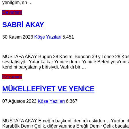
yenilgim, en …
Devamını
SABRİ AKAY
30 Kasım 2023
Köşe Yazıları
5,451
MUSTAFA AKAY Bugün 28 Kasım. Bundan 39 yıl önce 28 Kasım 19
sevdalısıydı. Yatar kalkar Yenice derdi. Yenice Belediyesi’nin
kendini parçalamış birisiydi. Varlıklı bir …
Devamını
MÜKELLEFİYET VE YENİCE
07 Ağustos 2023
Köşe Yazıları
6,367
MUSTAFA AKAY Emeğin başkenti denirdi eskiden… Yurdun dört bi
Karabük Demir Çelik, diğer yanında Ereğli Demir Çelik bacalarını