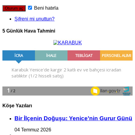
Beni hatırla
Şifreni mi unuttun?
5 Günlük Hava Tahmini
Köşe Yazıları
Bir İlçe­nin Do­ğu­şu: Ye­ni­ce’nin Gurur Günü
04 Temmuz 2026