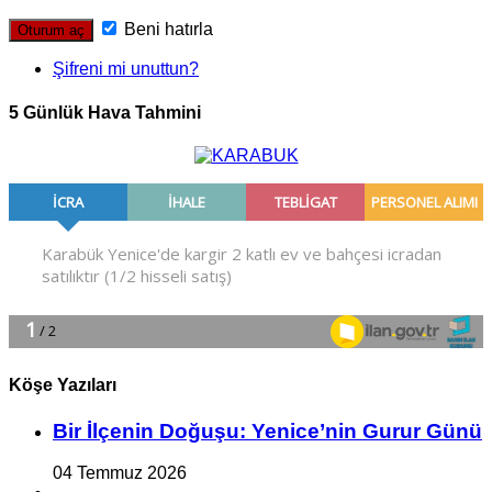
Beni hatırla
Şifreni mi unuttun?
5 Günlük Hava Tahmini
Köşe Yazıları
Bir İlçe­nin Do­ğu­şu: Ye­ni­ce’nin Gurur Günü
04 Temmuz 2026