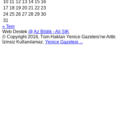
10
11
12
13
14
15
16
17
18
19
20
21
22
23
24
25
26
27
28
29
30
31
« Tem
Web Destek
@
Az Bildik - Ali ŞIK
© Copyright 2016, Tüm Hakları Yenice Gazetesi'ne Aittir.
İzinsiz Kullanılamaz.
Yenice Gazetesi
...