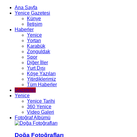
Ana Sayfa
Yenice Gazetesi
Künye
İletişim
Haberler
Yenice
Yortan
Karabük
Zonguldak
Spor
Diğer İller
Yurt Dışı
Köşe Yazıları
Yitirdiklerimiz
Tüm Haberler
Gazeteler
Yenice
Yenice Tarihi
360 Yenice
Video Galeri
Fotoğraf Albümü
Doğa Fotoğrafları