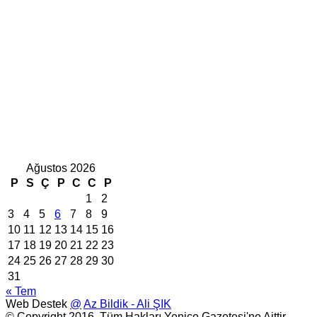
Ağustos 2026
P
S
Ç
P
C
C
P
1
2
3
4
5
6
7
8
9
10
11
12
13
14
15
16
17
18
19
20
21
22
23
24
25
26
27
28
29
30
31
« Tem
Web Destek
@
Az Bildik - Ali ŞIK
© Copyright 2016, Tüm Hakları Yenice Gazetesi'ne Aittir.