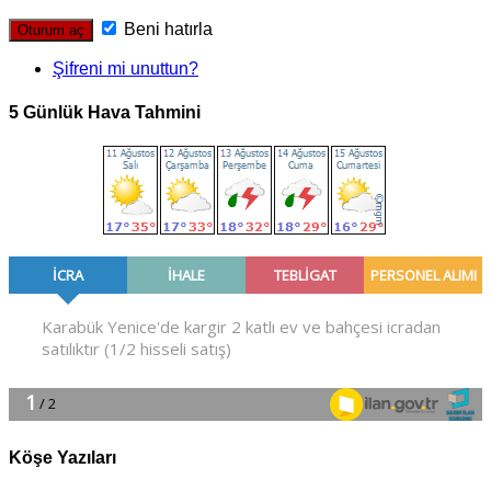
Beni hatırla
Şifreni mi unuttun?
5 Günlük Hava Tahmini
Köşe Yazıları