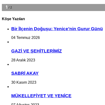
Köşe Yazıları
Bir İlçe­nin Do­ğu­şu: Ye­ni­ce’nin Gurur Günü
04 Temmuz 2026
GAZİ VE ŞEHİTLERİMİZ
28 Aralık 2023
SABRİ AKAY
30 Kasım 2023
MÜKELLEFİYET VE YENİCE
07 Ağustos 2023