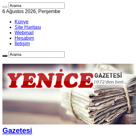
6 Ağustos 2026, Perşembe
Künye
Site Haritası
Webmail
Hesabım
İletişim
Gazetesi