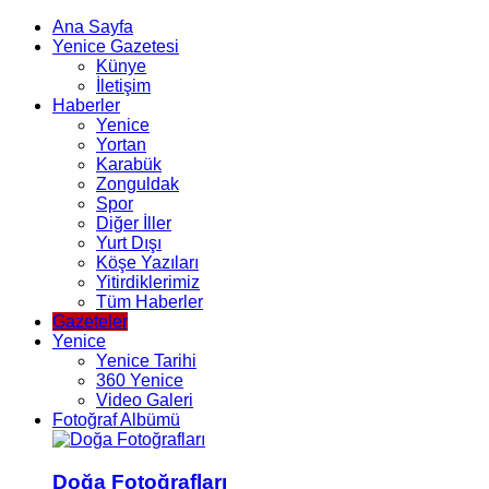
Ana Sayfa
Yenice Gazetesi
Künye
İletişim
Haberler
Yenice
Yortan
Karabük
Zonguldak
Spor
Diğer İller
Yurt Dışı
Köşe Yazıları
Yitirdiklerimiz
Tüm Haberler
Gazeteler
Yenice
Yenice Tarihi
360 Yenice
Video Galeri
Fotoğraf Albümü
Doğa Fotoğrafları