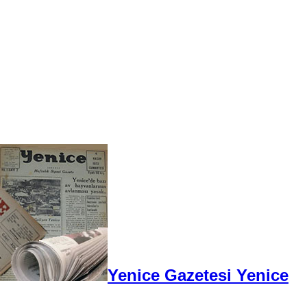
Yenice Gazetesi Yenice