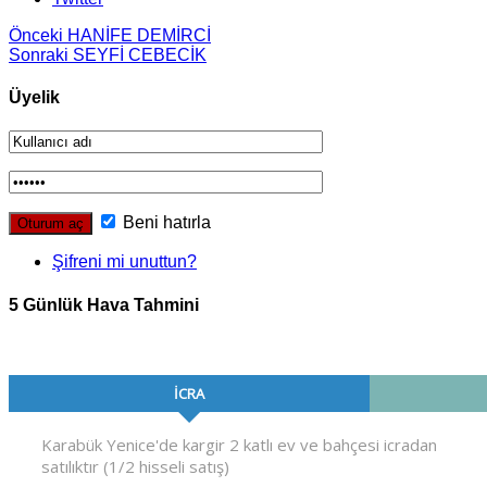
Önceki
HANİFE DEMİRCİ
Sonraki
SEYFİ CEBECİK
Üyelik
Beni hatırla
Şifreni mi unuttun?
5 Günlük Hava Tahmini