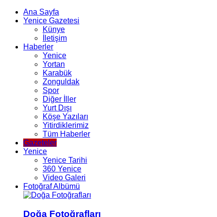
Ana Sayfa
Yenice Gazetesi
Künye
İletişim
Haberler
Yenice
Yortan
Karabük
Zonguldak
Spor
Diğer İller
Yurt Dışı
Köşe Yazıları
Yitirdiklerimiz
Tüm Haberler
Gazeteler
Yenice
Yenice Tarihi
360 Yenice
Video Galeri
Fotoğraf Albümü
Doğa Fotoğrafları