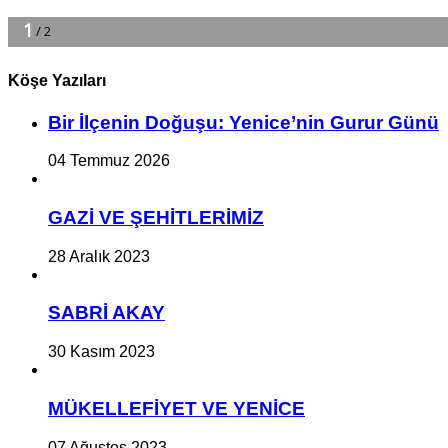
Köşe Yazıları
Bir İlçe­nin Do­ğu­şu: Ye­ni­ce’nin Gurur Günü
04 Temmuz 2026
GAZİ VE ŞEHİTLERİMİZ
28 Aralık 2023
SABRİ AKAY
30 Kasım 2023
MÜKELLEFİYET VE YENİCE
07 Ağustos 2023