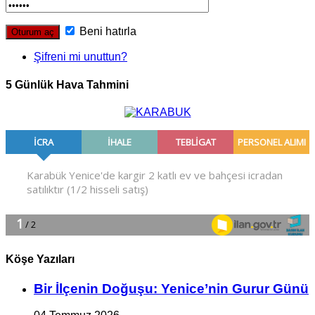
Beni hatırla
Şifreni mi unuttun?
5 Günlük Hava Tahmini
Köşe Yazıları
Bir İlçe­nin Do­ğu­şu: Ye­ni­ce’nin Gurur Günü