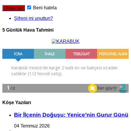
Beni hatırla
Şifreni mi unuttun?
5 Günlük Hava Tahmini
Köşe Yazıları
Bir İlçe­nin Do­ğu­şu: Ye­ni­ce’nin Gurur Günü
04 Temmuz 2026