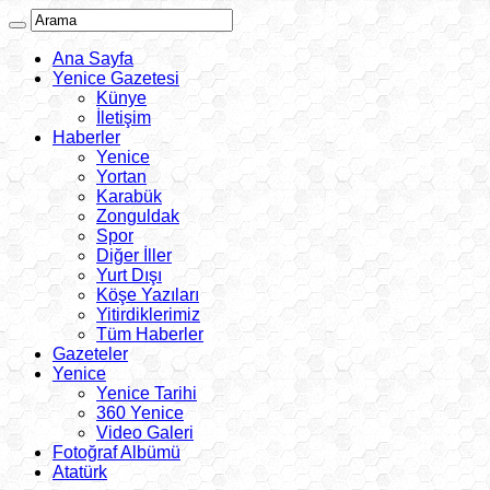
Ana Sayfa
Yenice Gazetesi
Künye
İletişim
Haberler
Yenice
Yortan
Karabük
Zonguldak
Spor
Diğer İller
Yurt Dışı
Köşe Yazıları
Yitirdiklerimiz
Tüm Haberler
Gazeteler
Yenice
Yenice Tarihi
360 Yenice
Video Galeri
Fotoğraf Albümü
Atatürk