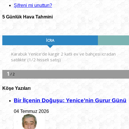
Şifreni mi unuttun?
5 Günlük Hava Tahmini
Köşe Yazıları
Bir İlçe­nin Do­ğu­şu: Ye­ni­ce’nin Gurur Günü
04 Temmuz 2026