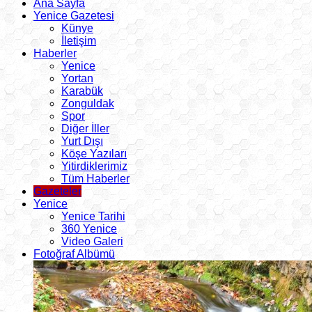
Ana Sayfa
Yenice Gazetesi
Künye
İletişim
Haberler
Yenice
Yortan
Karabük
Zonguldak
Spor
Diğer İller
Yurt Dışı
Köşe Yazıları
Yitirdiklerimiz
Tüm Haberler
Gazeteler
Yenice
Yenice Tarihi
360 Yenice
Video Galeri
Fotoğraf Albümü