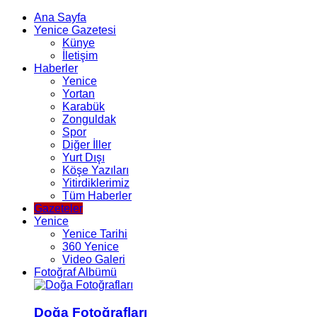
Ana Sayfa
Yenice Gazetesi
Künye
İletişim
Haberler
Yenice
Yortan
Karabük
Zonguldak
Spor
Diğer İller
Yurt Dışı
Köşe Yazıları
Yitirdiklerimiz
Tüm Haberler
Gazeteler
Yenice
Yenice Tarihi
360 Yenice
Video Galeri
Fotoğraf Albümü
Doğa Fotoğrafları