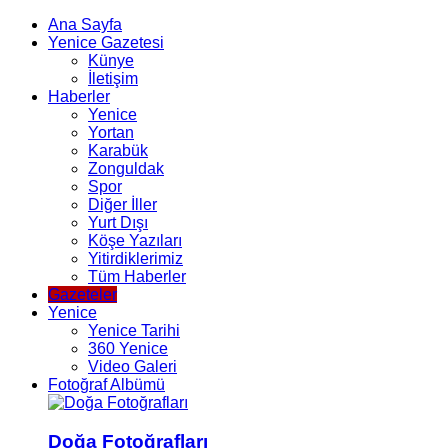
Ana Sayfa
Yenice Gazetesi
Künye
İletişim
Haberler
Yenice
Yortan
Karabük
Zonguldak
Spor
Diğer İller
Yurt Dışı
Köşe Yazıları
Yitirdiklerimiz
Tüm Haberler
Gazeteler
Yenice
Yenice Tarihi
360 Yenice
Video Galeri
Fotoğraf Albümü
Doğa Fotoğrafları