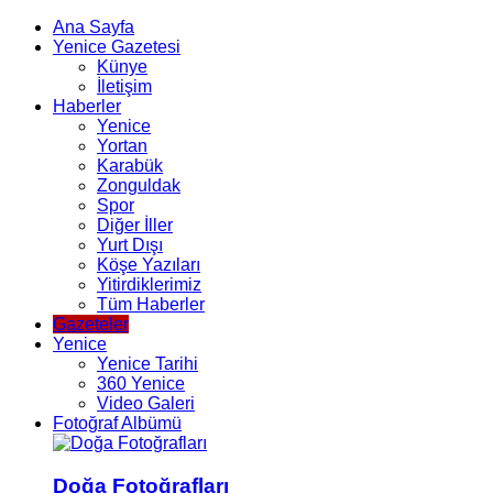
Ana Sayfa
Yenice Gazetesi
Künye
İletişim
Haberler
Yenice
Yortan
Karabük
Zonguldak
Spor
Diğer İller
Yurt Dışı
Köşe Yazıları
Yitirdiklerimiz
Tüm Haberler
Gazeteler
Yenice
Yenice Tarihi
360 Yenice
Video Galeri
Fotoğraf Albümü
Doğa Fotoğrafları