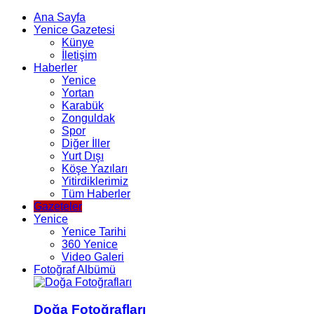
Ana Sayfa
Yenice Gazetesi
Künye
İletişim
Haberler
Yenice
Yortan
Karabük
Zonguldak
Spor
Diğer İller
Yurt Dışı
Köşe Yazıları
Yitirdiklerimiz
Tüm Haberler
Gazeteler
Yenice
Yenice Tarihi
360 Yenice
Video Galeri
Fotoğraf Albümü
Doğa Fotoğrafları