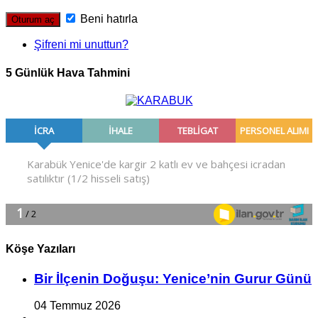
Beni hatırla
Şifreni mi unuttun?
5 Günlük Hava Tahmini
Köşe Yazıları
Bir İlçe­nin Do­ğu­şu: Ye­ni­ce’nin Gurur Günü
04 Temmuz 2026