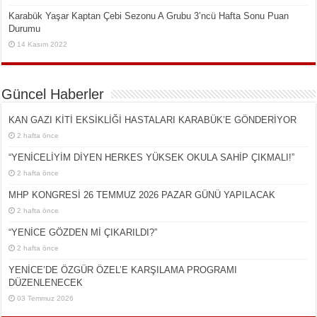
Karabük Yaşar Kaptan Çebi Sezonu A Grubu 3’ncü Hafta Sonu Puan
Durumu
14 Kasım 2022
Güncel Haberler
KAN GAZI KİTİ EKSİKLİĞİ HASTALARI KARABÜK’E GÖNDERİYOR
2 hafta önce
“YENİCELİYİM DİYEN HERKES YÜKSEK OKULA SAHİP ÇIKMALI!”
2 hafta önce
MHP KONGRESİ 26 TEMMUZ 2026 PAZAR GÜNÜ YAPILACAK
2 hafta önce
“YENİCE GÖZDEN Mİ ÇIKARILDI?”
2 hafta önce
YENİCE’DE ÖZGÜR ÖZEL’E KARŞILAMA PROGRAMI
DÜZENLENECEK
03 Temmuz 2026