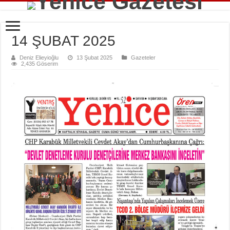
14 ŞUBAT 2025
Deniz Elieyioğlu
13 Şubat 2025
Gazeteler
2,435 Göserim