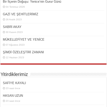
Bir İlçe­nin Do­ğu­şu: Ye­ni­ce’nin Gurur Günü
04 Temmuz 2026
GAZİ VE ŞEHİTLERİMİZ
28 Aralık 2023
SABRİ AKAY
30 Kasım 2023
MÜKELLEFİYET VE YENİCE
07 Ağustos 2023
ŞİMDİ ÖZELEŞTİRİ ZAMANI
12 Haziran 2023
Yitirdiklerimiz
SAFİYE KAYALI
23 saat önce
HASAN UZUN
23 saat önce